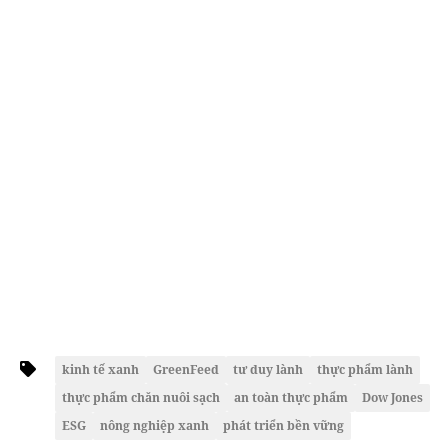
kinh tế xanh
GreenFeed
tư duy lành
thực phẩm lành
thực phẩm chăn nuôi sạch
an toàn thực phẩm
Dow Jones
ESG
nông nghiệp xanh
phát triển bền vững