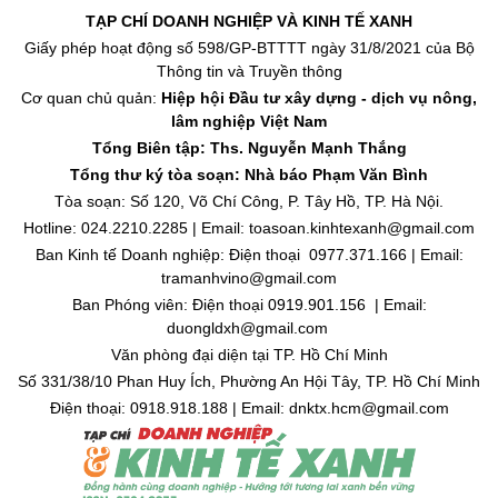
TẠP CHÍ DOANH NGHIỆP VÀ KINH TẾ XANH
Giấy phép hoạt động số 598/GP-BTTTT ngày 31/8/2021 của Bộ
Thông tin và Truyền thông
Cơ quan chủ quản:
Hiệp hội Đầu tư xây dựng - dịch vụ nông,
lâm nghiệp Việt Nam
Tổng Biên tập: Ths. Nguyễn Mạnh Thắng
Tổng thư ký tòa soạn: Nhà báo Phạm Văn Bình
Tòa soạn: Số 120, Võ Chí Công, P. Tây Hồ, TP. Hà Nội.
Hotline: 024.2210.2285 | Email: toasoan.kinhtexanh@gmail.com
Ban Kinh tế Doanh nghiệp: Điện thoại 0977.371.166 | Email:
tramanhvino@gmail.com
Ban Phóng viên: Điện thoại 0919.901.156 | Email:
duongldxh@gmail.com
Văn phòng đại diện tại TP. Hồ Chí Minh
Số 331/38/10 Phan Huy Ích, Phường An Hội Tây, TP. Hồ Chí Minh
Điện thoại: 0918.918.188 | Email: dnktx.hcm@gmail.com