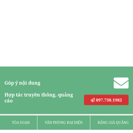
Góp ý nội dung
Hợp tác truyền thông, quảng
097.738.1982
cáo
TÒA SOẠN
VĂN PHÒNG ĐẠI DIỆN
BẢNG GIÁ QUẢNG C