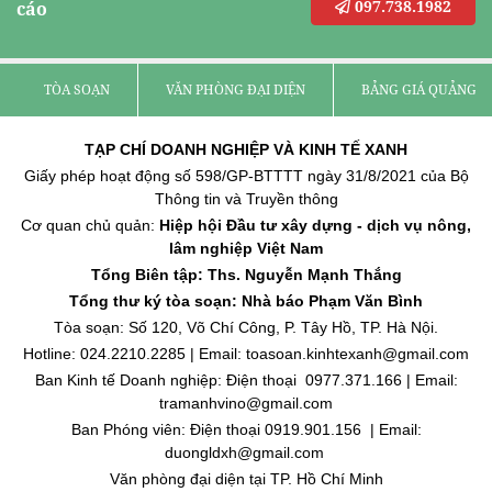
097.738.1982
cáo
TÒA SOẠN
VĂN PHÒNG ĐẠI DIỆN
BẢNG GIÁ QUẢNG C
TẠP CHÍ DOANH NGHIỆP VÀ KINH TẾ XANH
Giấy phép hoạt động số 598/GP-BTTTT ngày 31/8/2021 của Bộ
Thông tin và Truyền thông
Cơ quan chủ quản:
Hiệp hội Đầu tư xây dựng - dịch vụ nông,
lâm nghiệp Việt Nam
Tổng Biên tập: Ths. Nguyễn Mạnh Thắng
Tổng thư ký tòa soạn: Nhà báo Phạm Văn Bình
Tòa soạn: Số 120, Võ Chí Công, P. Tây Hồ, TP. Hà Nội.
Hotline: 024.2210.2285 | Email: toasoan.kinhtexanh@gmail.com
Ban Kinh tế Doanh nghiệp: Điện thoại 0977.371.166 | Email:
tramanhvino@gmail.com
Ban Phóng viên: Điện thoại 0919.901.156 | Email:
duongldxh@gmail.com
Văn phòng đại diện tại TP. Hồ Chí Minh