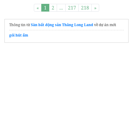
«
1
2
...
217
218
»
Thông tin từ
Sàn bất động sản Thăng Long Land
về dự án mới
gói hút ẩm