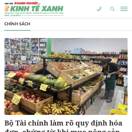
CHÍNH SÁCH
Bộ Tài chính làm rõ quy định hóa
đơn, chứng từ khi mua nông sản