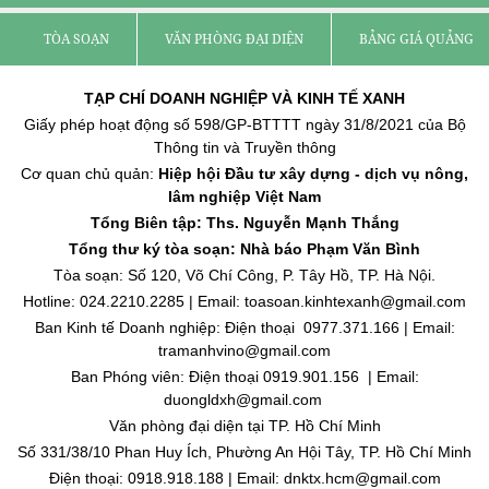
TÒA SOẠN
VĂN PHÒNG ĐẠI DIỆN
BẢNG GIÁ QUẢNG C
TẠP CHÍ DOANH NGHIỆP VÀ KINH TẾ XANH
Giấy phép hoạt động số 598/GP-BTTTT ngày 31/8/2021 của Bộ
Thông tin và Truyền thông
Cơ quan chủ quản:
Hiệp hội Đầu tư xây dựng - dịch vụ nông,
lâm nghiệp Việt Nam
Tổng Biên tập: Ths. Nguyễn Mạnh Thắng
Tổng thư ký tòa soạn: Nhà báo Phạm Văn Bình
Tòa soạn: Số 120, Võ Chí Công, P. Tây Hồ, TP. Hà Nội.
Hotline: 024.2210.2285 | Email: toasoan.kinhtexanh@gmail.com
Ban Kinh tế Doanh nghiệp: Điện thoại 0977.371.166 | Email:
tramanhvino@gmail.com
Ban Phóng viên: Điện thoại 0919.901.156 | Email:
duongldxh@gmail.com
Văn phòng đại diện tại TP. Hồ Chí Minh
Số 331/38/10 Phan Huy Ích, Phường An Hội Tây, TP. Hồ Chí Minh
Điện thoại: 0918.918.188 | Email: dnktx.hcm@gmail.com