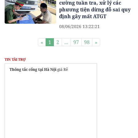
cường tuần tra, xử lý các
phương tiện dừng đỗ sai quy
định gây mất ATGT
08/06/2026 13:22:21
«
1
2
...
97
98
»
TIN TÀI TRỢ
Thông tắc cống tại Hà Nội
giá Rẻ