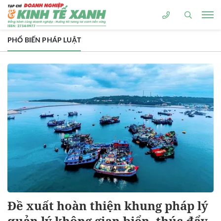
PHỔ BIẾN PHÁP LUẬT
Đề xuất hoàn thiện khung pháp lý
quản lý không gian biển, thúc đẩy