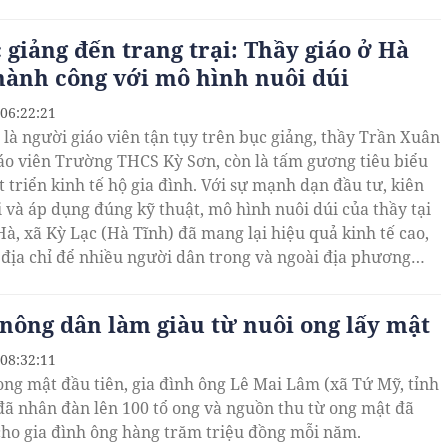
i nhộn nhịp đã góp phần đưa Lao Bảo trở thành điểm
át triển kinh tế của tỉnh Quảng Trị.
 giảng đến trang trại: Thầy giáo ở Hà
hành công với mô hình nuôi dúi
 06:22:21
 là người giáo viên tận tụy trên bục giảng, thầy Trần Xuân
áo viên Trường THCS Kỳ Sơn, còn là tấm gương tiêu biểu
 triển kinh tế hộ gia đình. Với sự mạnh dạn đầu tư, kiên
i và áp dụng đúng kỹ thuật, mô hình nuôi dúi của thầy tại
Hà, xã Kỳ Lạc (Hà Tĩnh) đã mang lại hiệu quả kinh tế cao,
 địa chỉ để nhiều người dân trong và ngoài địa phương
quan, học tập kinh nghiệm.
nông dân làm giàu từ nuôi ong lấy mật
 08:32:11
 ong mật đầu tiên, gia đình ông Lê Mai Lâm (xã Tứ Mỹ, tỉnh
đã nhân đàn lên 100 tổ ong và nguồn thu từ ong mật đã
ho gia đình ông hàng trăm triệu đồng mỗi năm.