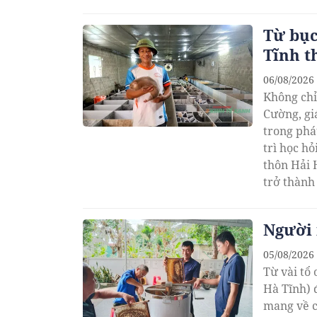
thương mạ
sáng về ph
Từ bục
Tĩnh t
06/08/2026
Không chỉ
Cường, gi
trong phát
trì học hỏ
thôn Hải 
trở thành
đến tham 
Người 
05/08/2026
Từ vài tổ
Hà Tĩnh) 
mang về c