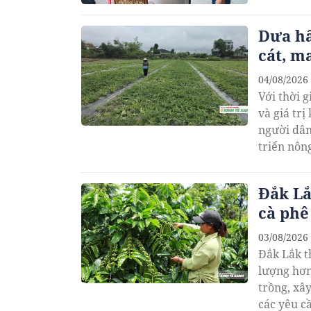
Dưa hấ
cát, m
04/08/2026
Với thời g
và giá trị
người dân
triển nôn
Đắk Lắ
cà phê
03/08/2026
Đắk Lắk t
lượng hơn
trồng, xâ
các yêu c