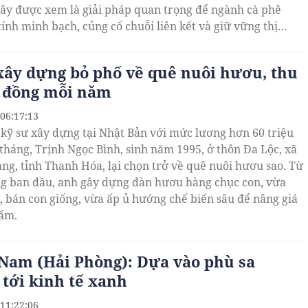
ây được xem là giải pháp quan trọng để ngành cà phê
tính minh bạch, củng cố chuỗi liên kết và giữ vững thị
ất khẩu.
xây dựng bỏ phố về quê nuôi hươu, thu
 đồng mỗi năm
 06:17:13
kỹ sư xây dựng tại Nhật Bản với mức lương hơn 60 triệu
tháng, Trịnh Ngọc Bình, sinh năm 1995, ở thôn Đa Lộc, xã
ng, tỉnh Thanh Hóa, lại chọn trở về quê nuôi hươu sao. Từ
ng ban đầu, anh gây dựng đàn hươu hàng chục con, vừa
, bán con giống, vừa ấp ủ hướng chế biến sâu để nâng giá
hẩm.
Nam (Hải Phòng): Dựa vào phù sa
tới kinh tế xanh
 11:22:06