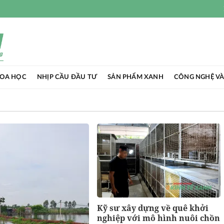
HOA HỌC
NHỊP CẦU ĐẦU TƯ
SẢN PHẨM XANH
CÔNG NGHỆ VÀ
Kỹ sư xây dựng về quê khởi
nghiệp với mô hình nuôi chồn