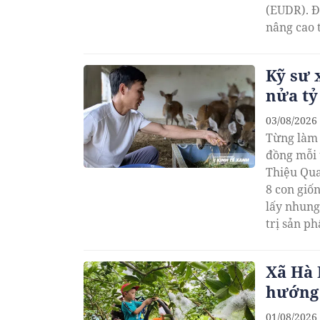
(EUDR). Đ
nâng cao 
trường xu
Kỹ sư 
nửa tỷ
03/08/2026
Từng làm 
đồng mỗi 
Thiệu Qua
8 con giố
lấy nhung
trị sản p
Xã Hà 
hướng 
01/08/2026