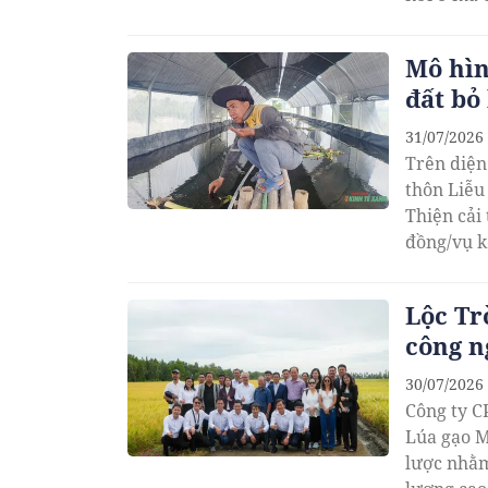
vững, kin
Mô hìn
đất bỏ
31/07/2026
Trên diện
thôn Liễu
Thiện cải
đồng/vụ k
Lộc Tr
công n
30/07/2026
Công ty C
Lúa gạo M
lược nhằm