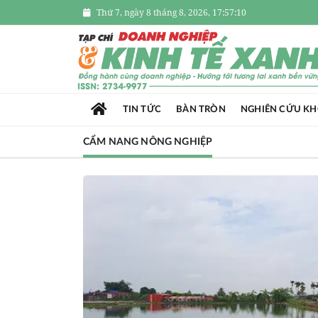
Thứ 7, ngày 8 tháng 8, 2026, 17:57:11
TIN TỨC
BÀN TRÒN
NGHIÊN CỨU K
CẨM NANG NÔNG NGHIỆP