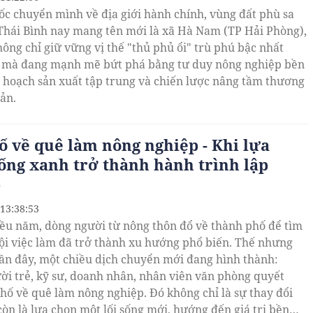
mốc chuyển mình về địa giới hành chính, vùng đất phù sa
Thái Bình nay mang tên mới là xã Hà Nam (TP Hải Phòng),
hông chỉ giữ vững vị thế "thủ phủ ổi" trù phú bậc nhất
 mà đang mạnh mẽ bứt phá bằng tư duy nông nghiệp bền
 hoạch sản xuất tập trung và chiến lược nâng tầm thương
bản.
ố về quê làm nông nghiệp - Khi lựa
ống xanh trở thành hành trình lập
p
 13:38:53
ều năm, dòng người từ nông thôn đổ về thành phố để tìm
ội việc làm đã trở thành xu hướng phổ biến. Thế nhưng
ần đây, một chiều dịch chuyển mới đang hình thành:
ời trẻ, kỹ sư, doanh nhân, nhân viên văn phòng quyết
phố về quê làm nông nghiệp. Đó không chỉ là sự thay đổi
còn là lựa chọn một lối sống mới, hướng đến giá trị bền