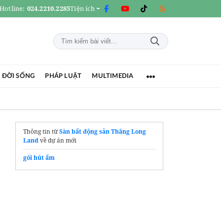
Hotline:
024.2210.2285
Tiện ích
 ĐỜI SỐNG
PHÁP LUẬT
MULTIMEDIA
Thông tin từ
Sàn bất động sản Thăng Long
Land
về dự án mới
gói hút ẩm