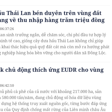
u Thái Lan bén duyên trên vùng đất
ang về thu nhập hàng trăm triệu đồng
 06:37:26
ian sinh trưởng ngắn, dễ chăm sóc, chi phí đầu tư hợp lý
 kinh tế cao, giống cây dưa hấu Thái Lan không chỉ giúp
 khai thác hiệu quả quỹ đất cát mà còn mở ra hướng phát
g nghiệp hàng hóa bền vững cho người dân xã Đông Lộc.
k chủ động thích ứng EUDR cho vùng
 06:42:10
hủ phủ cà phê của cả nước với khoảng 217.000 ha, sản
 580.000 tấn/năm, đang chủ động số hóa dữ liệu vùng
y dựng hệ thống truy xuất nguồn gốc, từng bước đáp ứng
ầu của Quy định chống mất rừng của Liên minh châu Âu