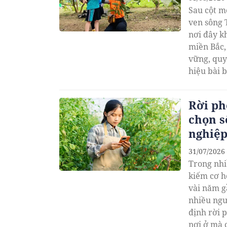
​Sau cột 
ven sông 
nơi đây k
miền Bắc,
vững, quy
hiệu bài 
Rời ph
chọn s
nghiệ
31/07/2026
Trong nhi
kiếm cơ h
vài năm g
nhiều ngư
định rời 
nơi ở mà 