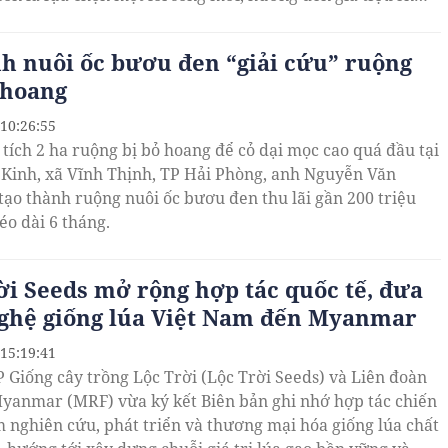
h tế xanh và sự cân bằng giữa con người với thiên nhiên.
h nuôi ốc bươu đen “giải cứu” ruộng
 hoang
 10:26:55
 tích 2 ha ruộng bị bỏ hoang để cỏ dại mọc cao quá đầu tại
 Kinh, xã Vĩnh Thịnh, TP Hải Phòng, anh Nguyễn Văn
 tạo thành ruộng nuôi ốc bươu đen thu lãi gần 200 triệu
éo dài 6 tháng.
ời Seeds mở rộng hợp tác quốc tế, đưa
ghệ giống lúa Việt Nam đến Myanmar
 15:19:41
P Giống cây trồng Lộc Trời (Lộc Trời Seeds) và Liên đoàn
yanmar (MRF) vừa ký kết Biên bản ghi nhớ hợp tác chiến
 nghiên cứu, phát triển và thương mại hóa giống lúa chất