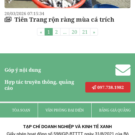
20/03/2026 07:15:34
Tiên Trang rộn ràng mùa cá trích
«
1
2
...
20
21
»
Góp ý nội dung
Hợp tác truyền thông, quảng
097.738.1982
cáo
TÒA SOẠN
VĂN PHÒNG ĐẠI DIỆN
BẢNG GIÁ QUẢNG C
TẠP CHÍ DOANH NGHIỆP VÀ KINH TẾ XANH
Giấy phép hoạt động số 598/GP-BTTTT ngày 31/8/2021 của Bộ