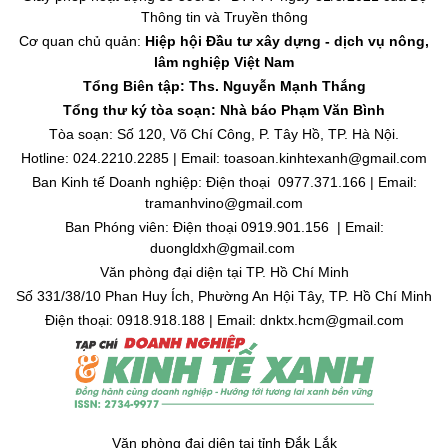
Thông tin và Truyền thông
Cơ quan chủ quản:
Hiệp hội Đầu tư xây dựng - dịch vụ nông,
lâm nghiệp Việt Nam
Tổng Biên tập: Ths. Nguyễn Mạnh Thắng
Tổng thư ký tòa soạn: Nhà báo Phạm Văn Bình
Tòa soạn: Số 120, Võ Chí Công, P. Tây Hồ, TP. Hà Nội.
Hotline: 024.2210.2285 | Email: toasoan.kinhtexanh@gmail.com
Ban Kinh tế Doanh nghiệp: Điện thoại 0977.371.166 | Email:
tramanhvino@gmail.com
Ban Phóng viên: Điện thoại 0919.901.156 | Email:
duongldxh@gmail.com
Văn phòng đại diện tại TP. Hồ Chí Minh
Số 331/38/10 Phan Huy Ích, Phường An Hội Tây, TP. Hồ Chí Minh
Điện thoại: 0918.918.188 | Email: dnktx.hcm@gmail.com
Văn phòng đại diện tại tỉnh Đắk Lắk