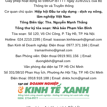
Giấy phép hoạt động số 598/GP-BTTTT ngày 31/8/2021 của Bộ
Thông tin và Truyền thông
Cơ quan chủ quản:
Hiệp hội Đầu tư xây dựng - dịch vụ nông,
lâm nghiệp Việt Nam
Tổng Biên tập: Ths. Nguyễn Mạnh Thắng
Tổng thư ký tòa soạn: Nhà báo Phạm Văn Bình
Tòa soạn: Số 120, Võ Chí Công, P. Tây Hồ, TP. Hà Nội.
Hotline: 024.2210.2285 | Email: toasoan.kinhtexanh@gmail.com
Ban Kinh tế Doanh nghiệp: Điện thoại 0977.371.166 | Email:
tramanhvino@gmail.com
Ban Phóng viên: Điện thoại 0919.901.156 | Email:
duongldxh@gmail.com
Văn phòng đại diện tại TP. Hồ Chí Minh
Số 331/38/10 Phan Huy Ích, Phường An Hội Tây, TP. Hồ Chí Minh
Điện thoại: 0918.918.188 | Email: dnktx.hcm@gmail.com