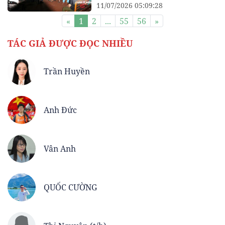
11/07/2026 05:09:28
«
1
2
...
55
56
»
TÁC GIẢ ĐƯỢC ĐỌC NHIỀU
Trần Huyền
Anh Đức
Vân Anh
QUỐC CƯỜNG