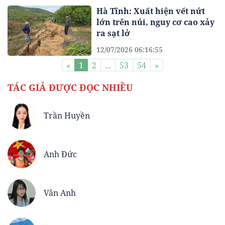
Hà Tĩnh: Xuất hiện vết nứt
lớn trên núi, nguy cơ cao xảy
ra sạt lở
12/07/2026 06:16:55
«
1
2
...
53
54
»
TÁC GIẢ ĐƯỢC ĐỌC NHIỀU
Trần Huyền
Anh Đức
Vân Anh