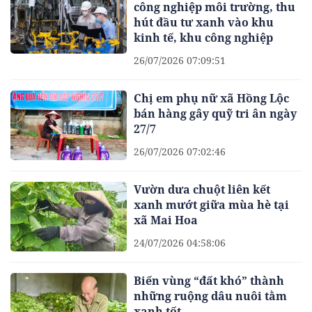
công nghiệp môi trường, thu
hút đầu tư xanh vào khu
kinh tế, khu công nghiệp
26/07/2026 07:09:51
Chị em phụ nữ xã Hồng Lộc
bán hàng gây quỹ tri ân ngày
27/7
26/07/2026 07:02:46
Vườn dưa chuột liên kết
xanh mướt giữa mùa hè tại
xã Mai Hoa
24/07/2026 04:58:06
Biến vùng “đất khó” thành
những ruộng dâu nuôi tằm
xanh tốt