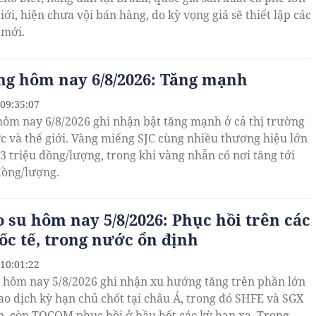
iới, hiện chưa vội bán hàng, do kỳ vọng giá sẽ thiết lập các
 mới.
ng hôm nay 6/8/2026: Tăng mạnh
 09:35:07
hôm nay 6/8/2026 ghi nhận bật tăng mạnh ở cả thị trường
c và thế giới. Vàng miếng SJC cùng nhiều thương hiệu lớn
,3 triệu đồng/lượng, trong khi vàng nhẫn có nơi tăng tới
 đồng/lượng.
o su hôm nay 5/8/2026: Phục hồi trên các
ốc tế, trong nước ổn định
 10:01:22
u hôm nay 5/8/2026 ghi nhận xu hướng tăng trên phần lớn
iao dịch kỳ hạn chủ chốt tại châu Á, trong đó SHFE và SGX
, còn TOCOM phục hồi ở hầu hết các kỳ hạn xa. Trong