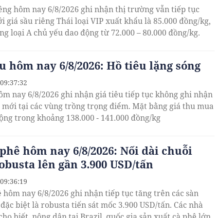
iêng hôm nay 6/8/2026 ghi nhận thị trường vẫn tiếp tục
i giá sầu riêng Thái loại VIP xuất khẩu là 85.000 đồng/kg,
g loại A chủ yếu dao động từ 72.000 – 80.000 đồng/kg.
êu hôm nay 6/8/2026: Hồ tiêu lặng sóng
 09:37:32
hôm nay 6/8/2026 ghi nhận giá tiêu tiếp tục không ghi nhận
 mới tại các vùng trồng trọng điểm. Mặt bằng giá thu mua
ộng trong khoảng 138.000 - 141.000 đồng/kg
 phê hôm nay 6/8/2026: Nối dài chuỗi
robusta lên gần 3.900 USD/tấn
 09:36:19
ê hôm nay 6/8/2026 ghi nhận tiếp tục tăng trên các sàn
 đặc biệt là robusta tiến sát mốc 3.900 USD/tấn. Các nhà
cho biết, nông dân tại Brazil, quốc gia sản xuất cà phê lớn