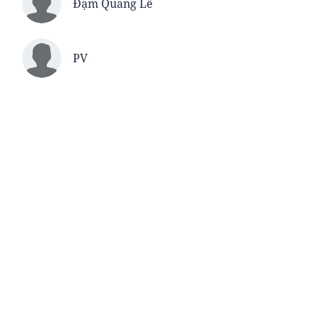
Đạm Quang Lê
PV