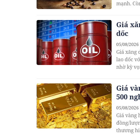
mạnh. Còn
Giá xă
dốc
05/08/2026
Giá xăng 
lao dốc v
nhờ kỳ vọ
Giá và
500 ng
05/08/2026
Giá vàng 
đồng/lượn
thương hi