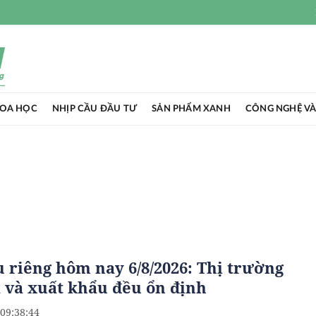
HOA HỌC
NHỊP CẦU ĐẦU TƯ
SẢN PHẨM XANH
CÔNG NGHỆ VÀ
u riêng hôm nay 6/8/2026: Thị trường
a và xuất khẩu đều ổn định
 09:38:44