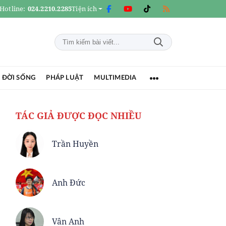
Hotline:
024.2210.2285
Tiện ích
 ĐỜI SỐNG
PHÁP LUẬT
MULTIMEDIA
TÁC GIẢ ĐƯỢC ĐỌC NHIỀU
Trần Huyền
Anh Đức
Vân Anh