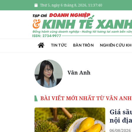
Thứ 5, ngày 6 tháng 8, 2026, 11:37:41
TIN TỨC
BÀN TRÒN
NGHIÊN CỨU K
Vân Anh
BÀI VIẾT MỚI NHẤT TỪ VÂN ANH
Giá sầ
nội đị
06/08/2026