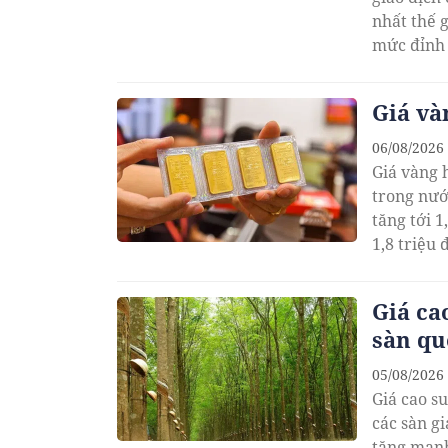
nhất thế g
mức đỉnh
Giá và
06/08/2026
Giá vàng 
trong nướ
tăng tới 1
1,8 triệu
Giá ca
sàn qu
05/08/2026
Giá cao s
các sàn g
tăng mạnh