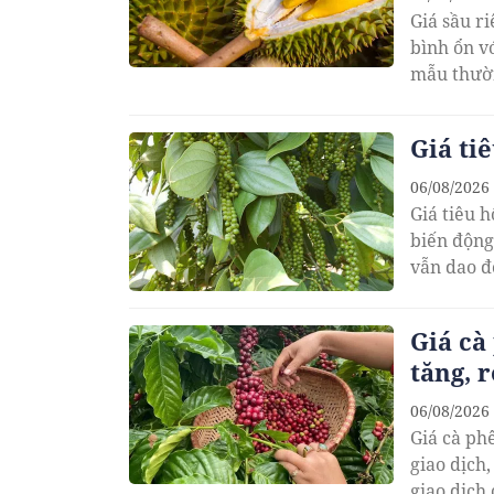
Giá sầu r
bình ổn vớ
mẫu thườn
Giá ti
06/08/2026
Giá tiêu 
biến động
vẫn dao đ
Giá cà
tăng, 
06/08/2026
Giá cà ph
giao dịch,
giao dịch 