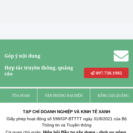
Góp ý nội dung
Hợp tác truyền thông, quảng
097.738.1982
cáo
TÒA SOẠN
VĂN PHÒNG ĐẠI DIỆN
BẢNG GIÁ QUẢNG C
TẠP CHÍ DOANH NGHIỆP VÀ KINH TẾ XANH
Giấy phép hoạt động số 598/GP-BTTTT ngày 31/8/2021 của Bộ
Thông tin và Truyền thông
Cơ quan chủ quản:
Hiệp hội Đầu tư xây dựng - dịch vụ nông,