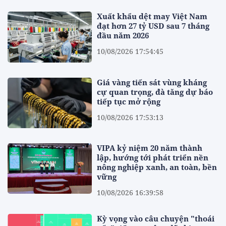
Xuất khẩu dệt may Việt Nam
đạt hơn 27 tỷ USD sau 7 tháng
đầu năm 2026
10/08/2026 17:54:45
Giá vàng tiến sát vùng kháng
cự quan trọng, đà tăng dự báo
tiếp tục mở rộng
10/08/2026 17:53:13
VIPA kỷ niệm 20 năm thành
lập, hướng tới phát triển nền
nông nghiệp xanh, an toàn, bền
vững
10/08/2026 16:39:58
Kỳ vọng vào câu chuyện "thoái