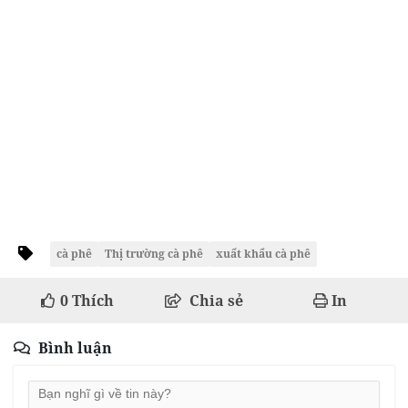
cà phê
Thị trường cà phê
xuất khẩu cà phê
0
Thích
Chia sẻ
In
Bình luận