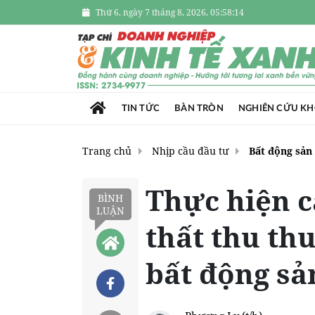
Thứ 6, ngày 7 tháng 8, 2026, 05:58:15
TIN TỨC
BÀN TRÒN
NGHIÊN CỨU K
Trang chủ
Nhịp cầu đầu tư
Bất động sản
Thực hiện c
BÌNH
LUẬN
thất thu th
bất động sả