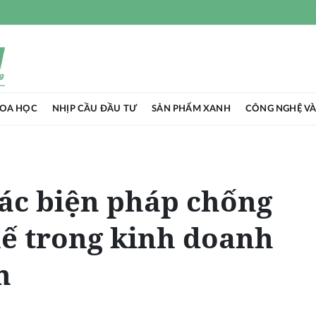
HOA HỌC
NHỊP CẦU ĐẦU TƯ
SẢN PHẨM XANH
CÔNG NGHỆ VÀ
ác biện pháp chống
uế trong kinh doanh
n