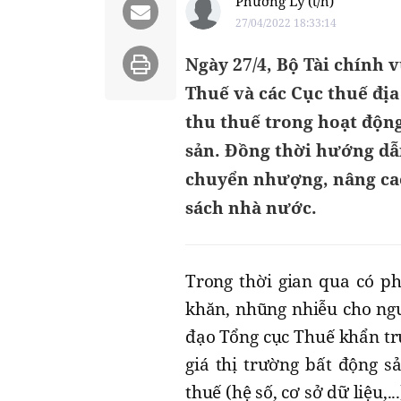
Phương Ly (t/h)
27/04/2022 18:33:14
Ngày 27/4, Bộ Tài chính 
Thuế và các Cục thuế đị
thu thuế trong hoạt độn
sản. Đồng thời hướng dẫ
chuyển nhượng, nâng cao
sách nhà nước.
Trong thời gian qua có p
khăn, nhũng nhiễu cho ngư
đạo Tổng cục Thuế khẩn tr
giá thị trường bất động s
thuế (hệ số, cơ sở dữ liệu,.