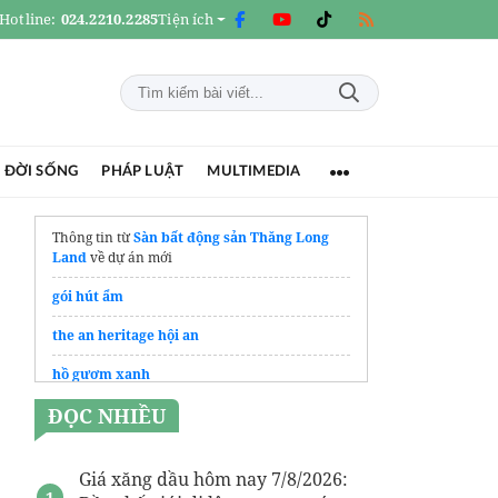
Hotline:
024.2210.2285
Tiện ích
 ĐỜI SỐNG
PHÁP LUẬT
MULTIMEDIA
Thông tin từ
Sàn bất động sản Thăng Long
Land
về dự án mới
gói hút ẩm
the an heritage hội an
hồ gươm xanh
ĐỌC NHIỀU
Coastal Quảng Ngãi
dự án Monrei saigon
Giá xăng dầu hôm nay 7/8/2026:
Dự án
Masterise Homes Nguyễn Trãi