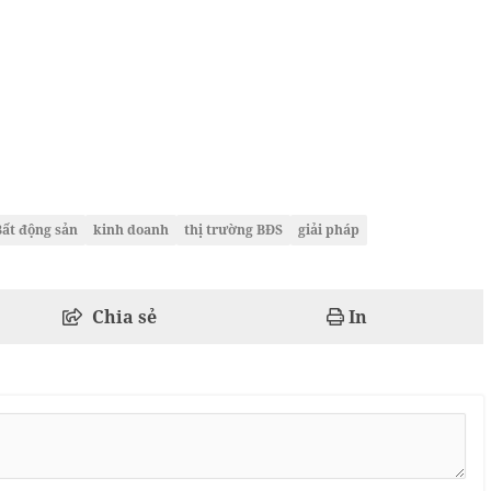
Bất động sản
kinh doanh
thị trường BĐS
giải pháp
Chia sẻ
In