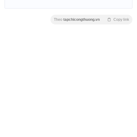
Theo
tapchicongthuong.vn
Copy link