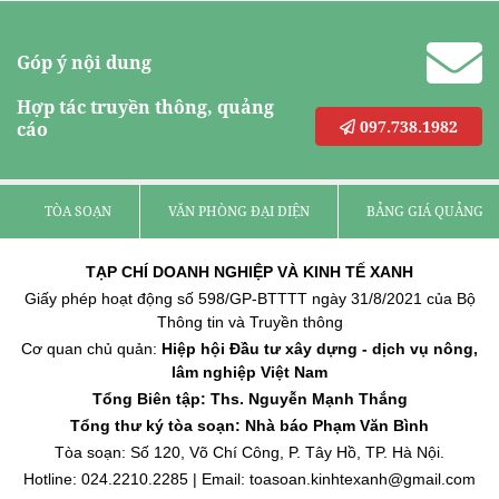
Góp ý nội dung
Hợp tác truyền thông, quảng
097.738.1982
cáo
TÒA SOẠN
VĂN PHÒNG ĐẠI DIỆN
BẢNG GIÁ QUẢNG C
TẠP CHÍ DOANH NGHIỆP VÀ KINH TẾ XANH
Giấy phép hoạt động số 598/GP-BTTTT ngày 31/8/2021 của Bộ
Thông tin và Truyền thông
Cơ quan chủ quản:
Hiệp hội Đầu tư xây dựng - dịch vụ nông,
lâm nghiệp Việt Nam
Tổng Biên tập: Ths. Nguyễn Mạnh Thắng
Tổng thư ký tòa soạn: Nhà báo Phạm Văn Bình
Tòa soạn: Số 120, Võ Chí Công, P. Tây Hồ, TP. Hà Nội.
Hotline: 024.2210.2285 | Email: toasoan.kinhtexanh@gmail.com