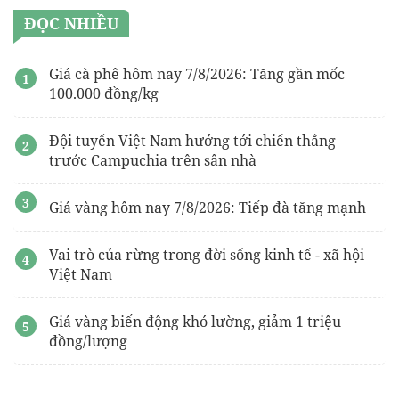
trình chuyên nghiệp, thi công tỉ mỉ và đảm bảo đúng tiến độ.
ĐỌC NHIỀU
an sao tử vi
Bàn thờ thần tài đẹp
giá rẻ
Giá cà phê hôm nay 7/8/2026: Tăng gần mốc
100.000 đồng/kg
Thông tin từ
Sàn bất động sản Thăng Long Land
về dự án mới
Lắp đặt nhà thông minh
Lumi
Đội tuyển Việt Nam hướng tới chiến thắng
trước Campuchia trên sân nhà
nhà thầu
Tổ Ấm Việt
uy tín
Xưởng Đúc
Bát Hương Bằng Đồng
Đồng Đồng Lộc Nam
Giá vàng hôm nay 7/8/2026: Tiếp đà tăng mạnh
Đơn vị
thiết kế nội thất văn phòng
Uy tín
Vai trò của rừng trong đời sống kinh tế - xã hội
Vinhomes Ocean Park 2
Mới nhất 2026
Việt Nam
gói hút ẩm
Giá vàng biến động khó lường, giảm 1 triệu
đồng/lượng