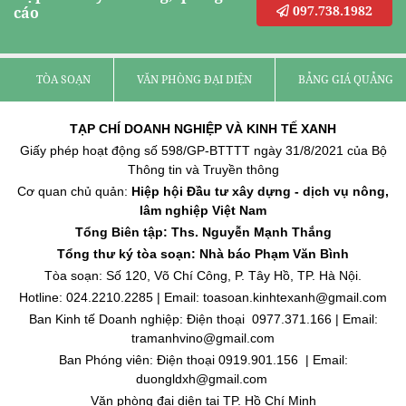
097.738.1982
cáo
TÒA SOẠN
VĂN PHÒNG ĐẠI DIỆN
BẢNG GIÁ QUẢNG C
TẠP CHÍ DOANH NGHIỆP VÀ KINH TẾ XANH
Giấy phép hoạt động số 598/GP-BTTTT ngày 31/8/2021 của Bộ
Thông tin và Truyền thông
Cơ quan chủ quản:
Hiệp hội Đầu tư xây dựng - dịch vụ nông,
lâm nghiệp Việt Nam
Tổng Biên tập: Ths. Nguyễn Mạnh Thắng
Tổng thư ký tòa soạn: Nhà báo Phạm Văn Bình
Tòa soạn: Số 120, Võ Chí Công, P. Tây Hồ, TP. Hà Nội.
Hotline: 024.2210.2285 | Email: toasoan.kinhtexanh@gmail.com
Ban Kinh tế Doanh nghiệp: Điện thoại 0977.371.166 | Email:
tramanhvino@gmail.com
Ban Phóng viên: Điện thoại 0919.901.156 | Email:
duongldxh@gmail.com
Văn phòng đại diện tại TP. Hồ Chí Minh