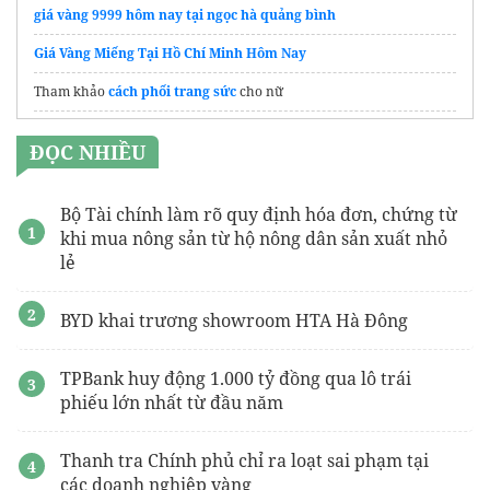
giá vàng 9999 hôm nay tại ngọc hà quảng bình
Giá Vàng Miếng Tại Hồ Chí Minh Hôm Nay
Tham khảo
cách phối trang sức
cho nữ
Thông tin từ
Sàn bất động sản Thăng Long Land
về dự án mới
ĐỌC NHIỀU
Bảng giá vàng Bắc Ninh mới nhất
Bộ Tài chính làm rõ quy định hóa đơn, chứng từ
khi mua nông sản từ hộ nông dân sản xuất nhỏ
lẻ
BYD khai trương showroom HTA Hà Đông
TPBank huy động 1.000 tỷ đồng qua lô trái
phiếu lớn nhất từ đầu năm
Thanh tra Chính phủ chỉ ra loạt sai phạm tại
các doanh nghiệp vàng