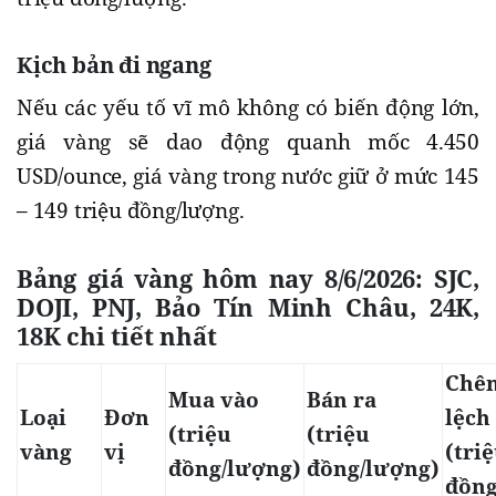
Kịch bản đi ngang
Nếu các yếu tố vĩ mô không có biến động lớn,
giá vàng sẽ dao động quanh mốc 4.450
USD/ounce, giá vàng trong nước giữ ở mức 145
– 149 triệu đồng/lượng.
Bảng giá vàng hôm nay 8/6/2026: SJC,
DOJI, PNJ, Bảo Tín Minh Châu, 24K,
18K chi tiết nhất
Chê
Mua vào
Bán ra
Loại
Đơn
lệch
(triệu
(triệu
vàng
vị
(tri
đồng/lượng)
đồng/lượng)
đồng