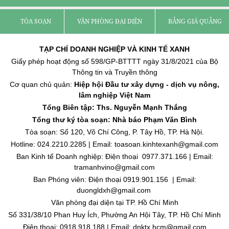
TÒA SOẠN
VĂN PHÒNG ĐẠI DIỆN
BẢNG GIÁ QUẢNG C
TẠP CHÍ DOANH NGHIỆP VÀ KINH TẾ XANH
Giấy phép hoạt động số 598/GP-BTTTT ngày 31/8/2021 của Bộ
Thông tin và Truyền thông
Cơ quan chủ quản:
Hiệp hội Đầu tư xây dựng - dịch vụ nông,
lâm nghiệp Việt Nam
Tổng Biên tập: Ths. Nguyễn Mạnh Thắng
Tổng thư ký tòa soạn: Nhà báo Phạm Văn Bình
Tòa soạn: Số 120, Võ Chí Công, P. Tây Hồ, TP. Hà Nội.
Hotline: 024.2210.2285 | Email: toasoan.kinhtexanh@gmail.com
Ban Kinh tế Doanh nghiệp: Điện thoại 0977.371.166 | Email:
tramanhvino@gmail.com
Ban Phóng viên: Điện thoại 0919.901.156 | Email:
duongldxh@gmail.com
Văn phòng đại diện tại TP. Hồ Chí Minh
Số 331/38/10 Phan Huy Ích, Phường An Hội Tây, TP. Hồ Chí Minh
Điện thoại: 0918.918.188 | Email: dnktx.hcm@gmail.com