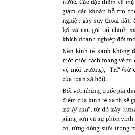
nước. Các đặc điểm về mặ
giảm các khoản hỗ trợ ch
nghiệp gây suy thoái đất;
lợi và các gói tài chính 
khích doanh nghiệp đổi mớ
Nền kinh tế xanh không đ
một cuộc cách mạng về tư d
vệ môi trường), "Trí" (sử
của toàn xã hội).
Đối với những quốc gia đa
điểm của kinh tế xanh sẽ g
xử lý sau
", từ đó xây dựn
giang sơn và sự phồn vinh 
cỏ, từng dòng suối trong 