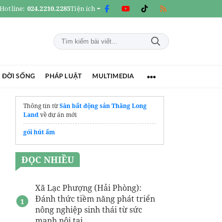
Hotline:
024.2210.2285
Tiện ích
 ĐỜI SỐNG
PHÁP LUẬT
MULTIMEDIA
Thông tin từ
Sàn bất động sản Thăng Long
Land
về dự án mới
gói hút ẩm
ĐỌC NHIỀU
Xã Lạc Phượng (Hải Phòng):
Đánh thức tiềm năng phát triển
nông nghiệp sinh thái từ sức
mạnh nội tại