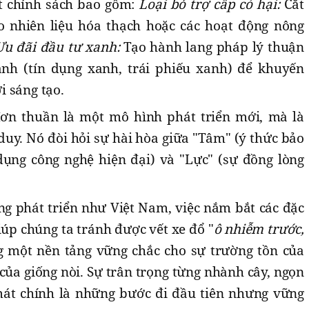
t chính sách bao gồm:
Loại bỏ trợ cấp có hại:
Cắt
o nhiên liệu hóa thạch hoặc các hoạt động nông
Ưu đãi đầu tư xanh:
Tạo hành lang pháp lý thuận
xanh (tín dụng xanh, trái phiếu xanh) để khuyến
i sáng tạo.
ơn thuần là một mô hình phát triển mới, mà là
uy. Nó đòi hỏi sự hài hòa giữa "Tâm" (ý thức bảo
 dụng công nghệ hiện đại) và "Lực" (sự đồng lòng
ng phát triển như Việt Nam, việc nắm bắt các đặc
iúp chúng ta tránh được vết xe đổ "
ô nhiễm trước,
g một nền tảng vững chắc cho sự trường tồn của
của giống nòi. Sự trân trọng từng nhành cây, ngọn
mát chính là những bước đi đầu tiên nhưng vững