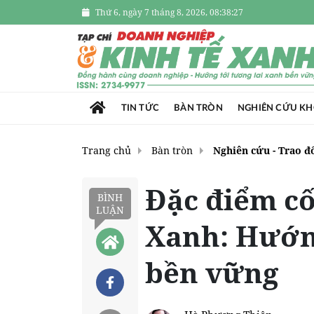
Thứ 6, ngày 7 tháng 8, 2026, 08:38:28
TIN TỨC
BÀN TRÒN
NGHIÊN CỨU K
Trang chủ
Bàn tròn
Nghiên cứu - Trao đ
Đặc điểm cố
BÌNH
LUẬN
Xanh: Hướng
bền vững