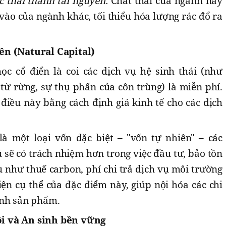
c thải thành tài nguyên
: Chất thải của ngành này
vào của ngành khác, tối thiểu hóa lượng rác đổ ra
ên (Natural Capital)
ọc cổ điển là coi các dịch vụ hệ sinh thái (như
từ rừng, sự thụ phấn của côn trùng) là miễn phí.
điều này bằng cách định giá kinh tế cho các dịch
là một loại vốn đặc biệt – "vốn tự nhiên" – các
sẽ có trách nhiệm hơn trong việc đầu tư, bảo tồn
ụ như thuế carbon, phí chi trả dịch vụ môi trường
iện cụ thể của đặc điểm này, giúp nội hóa các chi
ành sản phẩm.
i và An sinh bền vững