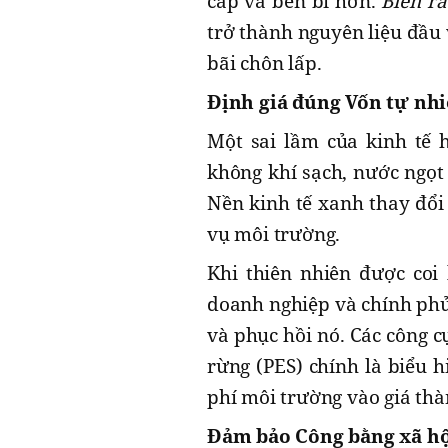
cấp và bền bỉ hơn.
Biến rá
trở thành nguyên liệu đầu 
bãi chôn lấp.
Định giá đúng Vốn tự nhi
Một sai lầm của kinh tế h
không khí sạch, nước ngọt 
Nền kinh tế xanh thay đổi 
vụ môi trường.
Khi thiên nhiên được coi 
doanh nghiệp và chính phủ 
và phục hồi nó. Các công c
rừng (PES) chính là biểu h
phí môi trường vào giá th
Đảm bảo Công bằng xã hộ