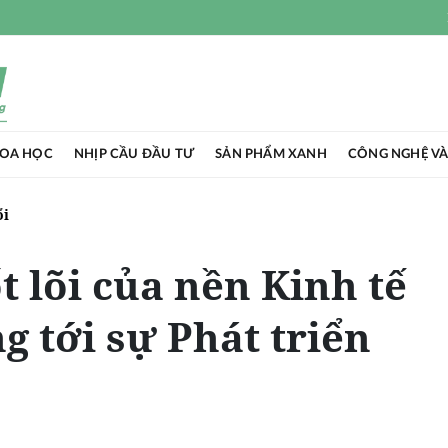
HOA HỌC
NHỊP CẦU ĐẦU TƯ
SẢN PHẨM XANH
CÔNG NGHỆ VÀ
ổi
t lõi của nền Kinh tế
 tới sự Phát triển