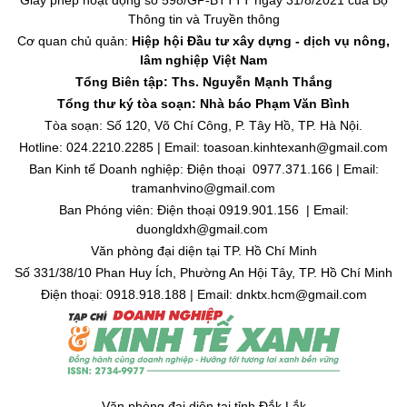
Giấy phép hoạt động số 598/GP-BTTTT ngày 31/8/2021 của Bộ
Thông tin và Truyền thông
Cơ quan chủ quản:
Hiệp hội Đầu tư xây dựng - dịch vụ nông,
lâm nghiệp Việt Nam
Tổng Biên tập: Ths. Nguyễn Mạnh Thắng
Tổng thư ký tòa soạn: Nhà báo Phạm Văn Bình
Tòa soạn: Số 120, Võ Chí Công, P. Tây Hồ, TP. Hà Nội.
Hotline: 024.2210.2285 | Email: toasoan.kinhtexanh@gmail.com
Ban Kinh tế Doanh nghiệp: Điện thoại 0977.371.166 | Email:
tramanhvino@gmail.com
Ban Phóng viên: Điện thoại 0919.901.156 | Email:
duongldxh@gmail.com
Văn phòng đại diện tại TP. Hồ Chí Minh
Số 331/38/10 Phan Huy Ích, Phường An Hội Tây, TP. Hồ Chí Minh
Điện thoại: 0918.918.188 | Email: dnktx.hcm@gmail.com
Văn phòng đại diện tại tỉnh Đắk Lắk