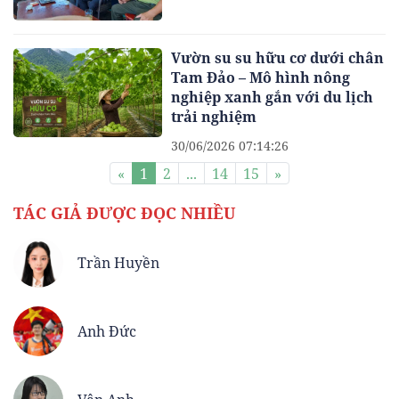
Vườn su su hữu cơ dưới chân
Tam Đảo – Mô hình nông
nghiệp xanh gắn với du lịch
trải nghiệm
30/06/2026 07:14:26
«
1
2
...
14
15
»
TÁC GIẢ ĐƯỢC ĐỌC NHIỀU
Trần Huyền
Anh Đức