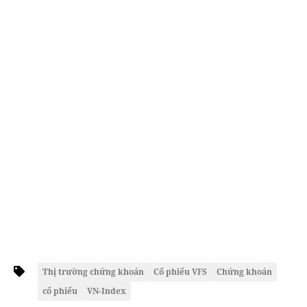
Thị trường chứng khoán
Cổ phiếu VFS
Chứng khoán
cổ phiếu
VN-Index