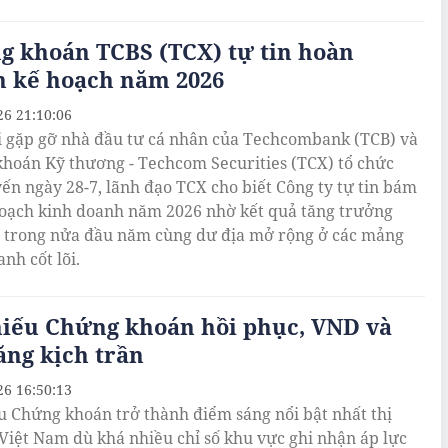
g khoán TCBS (TCX) tự tin hoàn
h kế hoạch năm 2026
26 21:10:06
i gặp gỡ nhà đầu tư cá nhân của Techcombank (TCB) và
hoán Kỹ thương - Techcom Securities (TCX) tổ chức
yến ngày 28-7, lãnh đạo TCX cho biết Công ty tự tin bám
hoạch kinh doanh năm 2026 nhờ kết quả tăng trưởng
c trong nửa đầu năm cùng dư địa mở rộng ở các mảng
nh cốt lõi.
hiếu Chứng khoán hồi phục, VND và
ăng kịch trần
26 16:50:13
u Chứng khoán trở thành điểm sáng nổi bật nhất thị
Việt Nam dù khá nhiều chỉ số khu vực ghi nhận áp lực