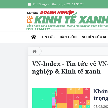
Thứ 5, ngày 6 tháng 8, 2026, 11:36:28
TIN TỨC
BÀN TRÒN
NGHIÊN CỨU K
VN-Index - Tin tức về V
nghiệp & Kinh tế xanh
Nhóm 
trọn
05/08/20