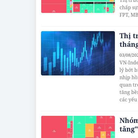
Thị trư
chấp sự
FPT, MB
Thị t
tháng
03/08/20
VN-Inde
lý bớt 
nhịp hồ
quan tr
tăng bề
các yếu 
Nhóm
tăng"