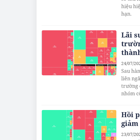
hiệu hi
hạn.
Lãi s
trườ
thàn
24/07/20
Sau hàn
liên ng
trường 
nhóm cổ
Hồi p
giảm
23/07/20