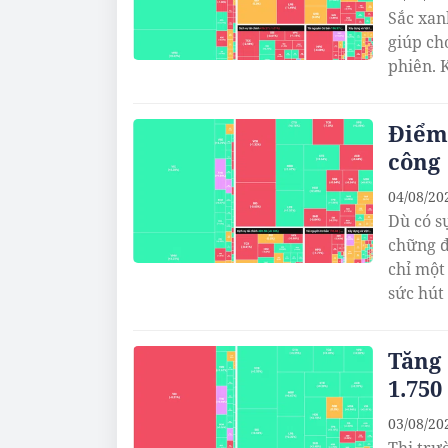
Sắc xan
giúp ch
phiên. 
Điểm 
công
04/08/20
Dù có s
chững đ
chỉ một
sức hút 
Tăng
1.75
03/08/20