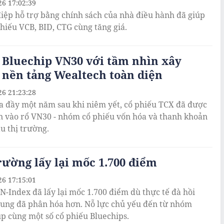
26 17:02:39
iệp hỗ trợ bằng chính sách của nhà điều hành đã giúp
phiếu VCB, BID, CTG cùng tăng giá.
 Bluechip VN30 với tầm nhìn xây
 nền tảng Wealtech toàn diện
26 21:23:28
a đầy một năm sau khi niêm yết, cổ phiếu TCX đã được
n vào rổ VN30 - nhóm cổ phiếu vốn hóa và thanh khoản
u thị trường.
rường lấy lại mốc 1.700 điểm
26 17:15:01
VN-Index đã lấy lại mốc 1.700 điểm dù thực tế đà hồi
ung đã phân hóa hơn. Nỗ lực chủ yếu đến từ nhóm
p cùng một số cổ phiếu Bluechips.