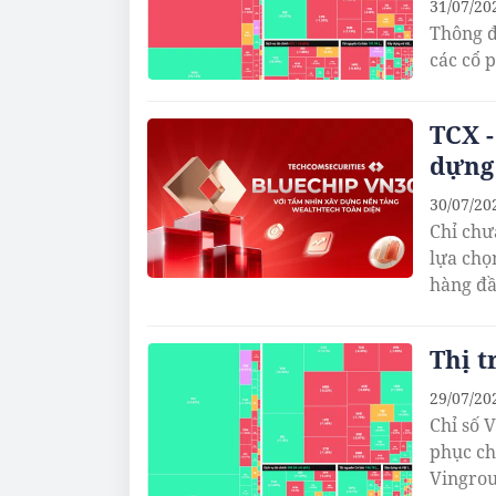
31/07/20
Thông đ
các cổ 
TCX -
dựng
30/07/20
Chỉ chư
lựa chọ
hàng đầ
Thị t
29/07/20
Chỉ số 
phục ch
Vingrou