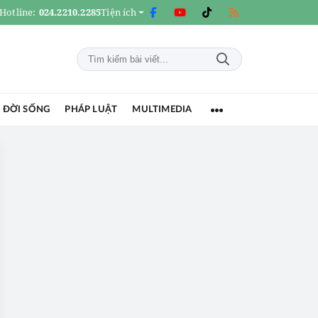
Hotline:
024.2210.2285
Tiện ích
 ĐỜI SỐNG
PHÁP LUẬT
MULTIMEDIA