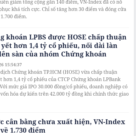
hiên giảm tổng cộng gần 140 điểm, VN-Index đã có nỗ
 phục khá tích cực. Chỉ số tăng hơn 30 điểm và đóng cửa
 1.700 điểm.
g khoán LPBS được HOSE chấp thuận
yết hơn 1,4 tỷ cổ phiếu, nối dài làn
 lên sàn của nhóm Chứng khoán
26 15:54:37
 dịch Chứng khoán TP.HCM (HOSE) vừa chấp thuận
t hơn 1,4 tỷ cổ phiếu của CTCP Chứng khoán LPBank
 Với mức giá IPO 30.000 đồng/cổ phiếu, doanh nghiệp có
vốn hóa dự kiến trên 42.000 tỷ đồng khi chính thức giao
c cân bằng chưa xuất hiện, VN-Index
về 1.730 điểm