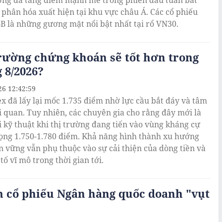
ờng đã tăng điểm mạnh mẽ trong phiên đầu tuần bất
 phân hóa xuất hiện tại khu vực châu Á. Các cổ phiếu
B là những gương mặt nổi bật nhất tại rổ VN30.
rường chứng khoán sẽ tốt hơn trong
 8/2026?
26 12:42:59
x đã lấy lại mốc 1.735 điểm nhờ lực cầu bắt đáy và tâm
bi quan. Tuy nhiên, các chuyên gia cho rằng đây mới là
i kỹ thuật khi thị trường đang tiến vào vùng kháng cự
ọng 1.750-1.780 điểm. Khả năng hình thành xu hướng
n vững vẫn phụ thuộc vào sự cải thiện của dòng tiền và
tố vĩ mô trong thời gian tới.
 cổ phiếu Ngân hàng quốc doanh "vụt