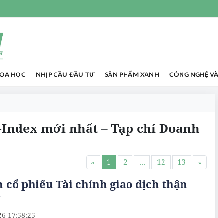
HOA HỌC
NHỊP CẦU ĐẦU TƯ
SẢN PHẨM XANH
CÔNG NGHỆ VÀ
N-Index mới nhất – Tạp chí Doanh
«
1
2
...
12
13
»
cổ phiếu Tài chính giao dịch thận
g
26 17:58:25