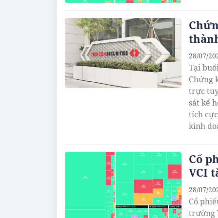
Chứn
thàn
28/07/20
Tại buổ
Chứng k
trực tu
sát kế 
tích cự
kinh doa
Cổ p
VCI t
28/07/20
Cổ phiế
trường 