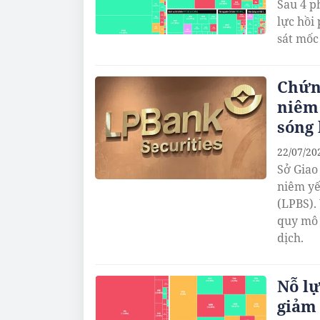
Sau 4 p
lực hồi
sát mốc
Chứn
niêm 
sóng
22/07/20
Sở Giao
niêm yế
(LPBS).
quy mô 
dịch.
Nỗ lự
giảm 