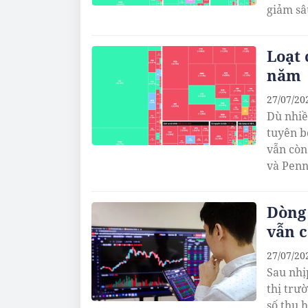
giảm sâ
Loạt 
năm
27/07/20
Dù nhiề
tuyên b
vẫn còn
và Penn
Dòng 
vẫn c
27/07/20
Sau nhị
thị trư
số thu 