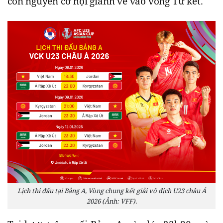
còn nguyên cơ hội giành vé vào vòng Tứ kết.
Lịch thi đấu tại Bảng A, Vòng chung kết giải vô địch U23 châu Á
2026 (Ảnh: VFF).