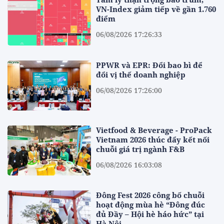
VN-Index giảm tiếp về gần 1.760
điểm
06/08/2026 17:26:33
PPWR và EPR: Đổi bao bì để
đổi vị thế doanh nghiệp
06/08/2026 17:26:00
Vietfood & Beverage - ProPack
Vietnam 2026 thúc đẩy kết nối
chuỗi giá trị ngành F&B
06/08/2026 16:03:08
Đông Fest 2026 công bố chuỗi
hoạt động mùa hè “Đông đúc
đủ Đầy – Hội hè háo hức” tại
Hà Nội