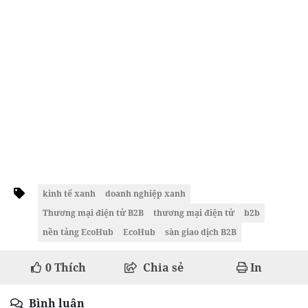
kinh tế xanh
doanh nghiệp xanh
Thương mại điện tử B2B
thương mại điện tử
b2b
nền tảng EcoHub
EcoHub
sàn giao dịch B2B
0
Thích
Chia sẻ
In
Bình luận