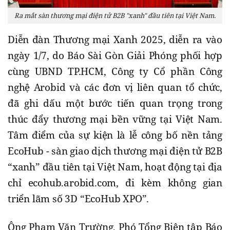
Ra mắt sàn thương mại điện tử B2B "xanh" đầu tiên tại Việt Nam.
Diễn đàn Thương mại Xanh 2025, diễn ra vào
ngày 1/7, do Báo Sài Gòn Giải Phóng phối hợp
cùng UBND TP.HCM, Công ty Cổ phần Công
nghệ Arobid và các đơn vị liên quan tổ chức,
đã ghi dấu một bước tiến quan trọng trong
thúc đẩy thương mại bền vững tại Việt Nam.
Tâm điểm của sự kiện là lễ công bố nền tảng
EcoHub - sàn giao dịch thương mại điện tử B2B
“xanh” đầu tiên tại Việt Nam, hoạt động tại địa
chỉ ecohub.arobid.com, đi kèm không gian
triển lãm số 3D “EcoHub XPO”.
Ông Phạm Văn Trường, Phó Tổng Biên tập Báo