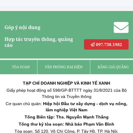
Góp ý nội dung
Hợp tác truyền thông, quảng
097.738.1982
cáo
TÒA SOẠN
VĂN PHÒNG ĐẠI DIỆN
BẢNG GIÁ QUẢNG C
TẠP CHÍ DOANH NGHIỆP VÀ KINH TẾ XANH
Giấy phép hoạt động số 598/GP-BTTTT ngày 31/8/2021 của Bộ
Thông tin và Truyền thông
Cơ quan chủ quản:
Hiệp hội Đầu tư xây dựng - dịch vụ nông,
lâm nghiệp Việt Nam
Tổng Biên tập: Ths. Nguyễn Mạnh Thắng
Tổng thư ký tòa soạn: Nhà báo Phạm Văn Bình
Tòa soạn: Số 120, Võ Chí Công, P. Tây Hồ, TP. Hà Nội.