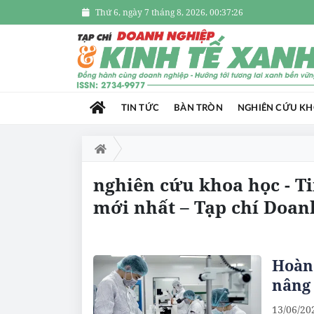
Thứ 6, ngày 7 tháng 8, 2026, 00:37:27
TIN TỨC
BÀN TRÒN
NGHIÊN CỨU K
nghiên cứu khoa học - T
mới nhất – Tạp chí Doan
Hoàn 
nâng 
13/06/20