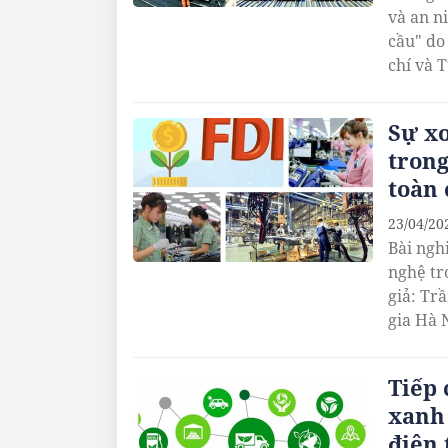
và an n
cầu" do 
chí và 
Sự xo
trong
toàn 
23/04/20
Bài ngh
nghệ tr
giả: Tr
gia Hà 
Tiếp 
xanh
điện 