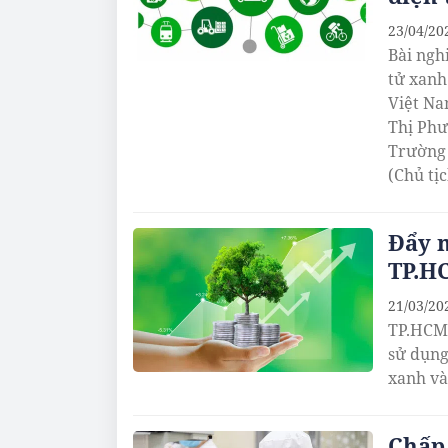
23/04/20
Bài ngh
tử xanh
Việt Nam" do nhó
Thị Phư
Trường 
(Chủ tị
Giang) 
Đẩy 
TP.H
21/03/20
TP.HCM 
sử dụng
xanh và
Chấp 