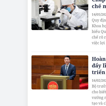
chế 
14/05/20
Quy địn
Khoa họ
biểu Qu
chế rõ 
việc lợ
Hoàn
đẩy l
triển
16/02/20
Bộ trưở
cho biế
vướng m
tạo và 