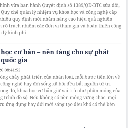
chính vừa ban hành Quyết định số 1389/QĐ-BTC sửa đổi,
 Quy chế quản lý nhiệm vụ khoa học và công nghệ cấp
 nhiều quy định mới nhằm nâng cao hiệu quả nghiên
m rõ trách nhiệm các đơn vị tham gia và hoàn thiện công
 lý kinh phí.
học cơ bản – nền tảng cho sự phát
 quốc gia
26 08:41:52
òng chảy phát triển của nhân loại, mỗi bước tiến lớn về
, công nghệ hay đời sống xã hội đều bắt nguồn từ tri
rong đó, khoa học cơ bản giữ vai trò như phần móng của
g trình đồ sộ. Nếu không có nền móng vững chắc, mọi
ựu ứng dụng hay đổi mới sáng tạo đều khó có thể bền