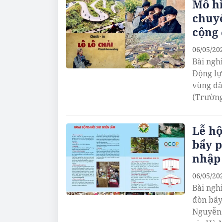
Mô hì
chuyể
cộng 
06/05/20
Bài ngh
Động lự
vùng dâ
(Trường
Lễ hộ
bẩy p
nhập
06/05/20
Bài ngh
đòn bẩy
Nguyễn 