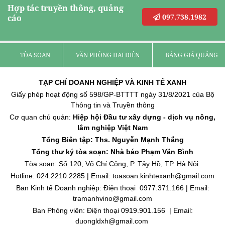
Hợp tác truyền thông, quảng
097.738.1982
cáo
TÒA SOẠN
VĂN PHÒNG ĐẠI DIỆN
BẢNG GIÁ QUẢNG C
TẠP CHÍ DOANH NGHIỆP VÀ KINH TẾ XANH
Giấy phép hoạt động số 598/GP-BTTTT ngày 31/8/2021 của Bộ
Thông tin và Truyền thông
Cơ quan chủ quản:
Hiệp hội Đầu tư xây dựng - dịch vụ nông,
lâm nghiệp Việt Nam
Tổng Biên tập: Ths. Nguyễn Mạnh Thắng
Tổng thư ký tòa soạn: Nhà báo Phạm Văn Bình
Tòa soạn: Số 120, Võ Chí Công, P. Tây Hồ, TP. Hà Nội.
Hotline: 024.2210.2285 | Email: toasoan.kinhtexanh@gmail.com
Ban Kinh tế Doanh nghiệp: Điện thoại 0977.371.166 | Email:
tramanhvino@gmail.com
Ban Phóng viên: Điện thoại 0919.901.156 | Email:
duongldxh@gmail.com