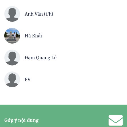
Anh Vân (t/h)
Hà Khải
Đạm Quang Lê
PV
Góp ý nội dung