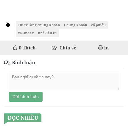
Thị trường chứng khoán
Chứng khoán
cổ phiếu
VN-Index
nhà đầu tư
0
Thích
Chia sẻ
In
Bình luận
Gửi bình luận
ĐỌC NHIỀU