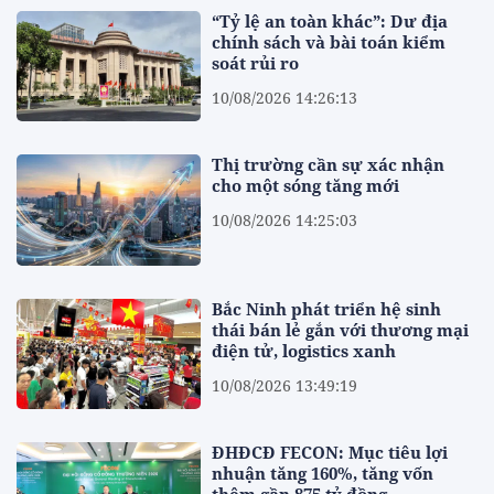
“Tỷ lệ an toàn khác”: Dư địa
chính sách và bài toán kiểm
soát rủi ro
10/08/2026 14:26:13
Thị trường cần sự xác nhận
cho một sóng tăng mới
10/08/2026 14:25:03
Bắc Ninh phát triển hệ sinh
thái bán lẻ gắn với thương mại
điện tử, logistics xanh
10/08/2026 13:49:19
ĐHĐCĐ FECON: Mục tiêu lợi
nhuận tăng 160%, tăng vốn