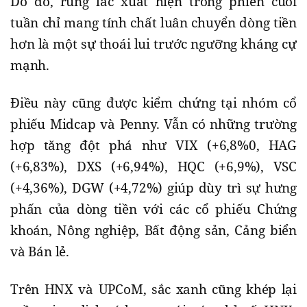
Do đó, rung lắc xuất hiện trong phiên cuối
tuần chỉ mang tính chất luân chuyển dòng tiền
hơn là một sự thoái lui trước ngưỡng kháng cự
mạnh.
Điều này cũng được kiểm chứng tại nhóm cổ
phiếu Midcap và Penny. Vẫn có những trường
hợp tăng đột phá như VIX (+6,8%0, HAG
(+6,83%), DXS (+6,94%), HQC (+6,9%), VSC
(+4,36%), DGW (+4,72%) giúp dùy trì sự hưng
phấn của dòng tiền với các cổ phiếu Chứng
khoán, Nông nghiệp, Bất động sản, Cảng biển
và Bán lẻ.
Trên HNX và UPCoM, sắc xanh cũng khép lại