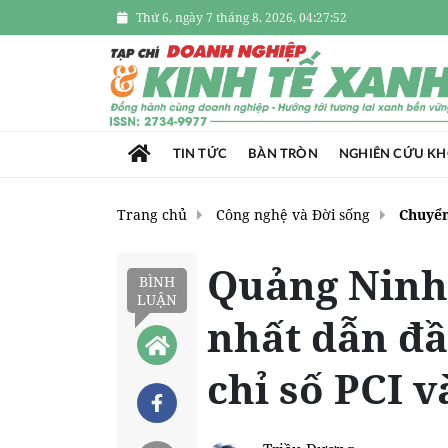
Thứ 6, ngày 7 tháng 8, 2026, 04:27:53
TIN TỨC
BÀN TRÒN
NGHIÊN CỨU K
Trang chủ
Công nghệ và Đời sống
Chuyển
Quảng Ninh
BÌNH
LUẬN
nhất dẫn đầ
chỉ số PCI 