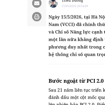
Triều Dương
15/05/2026 20:54:49
Ngày 15/5/2026, tại Hà N
Nam (VCCI) đã chính thứ
và Chỉ số Năng lực cạnh
một lần nữa khẳng định v
phương duy nhất trong c
hệ thống chỉ số quan tr
Bước ngoặt từ PCI 2.0
Sau 21 năm liên tục triển
đánh dấu một cột mốc quan
lên phiên bản PCI 2.0. Đi