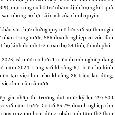
BPI), một công cụ bổ trợ nhằm định lượng kết quả
 sau những nỗ lực cải cách của chính quyền.
khảo sát thực chứng quy mô lớn với sự tham gia
ư nhân trong nước, 586 doanh nghiệp có vốn đầu
01 hộ kinh doanh trên toàn bộ 34 tỉnh, thành phố.
 2025, cả nước có hơn 1 triệu doanh nghiệp đang
ới năm 2024. Cùng với khoảng 6,1 triệu hộ kinh
iện tạo việc làm cho khoảng 26 triệu lao động,
 việc làm của cả nước.
p gia nhập thị trường đạt mức kỷ lục 297.500
so với năm trước. Có tới 85,7% doanh nghiệp cho
ở rộng quy mô hoạt động, phản ánh tâm thế thận