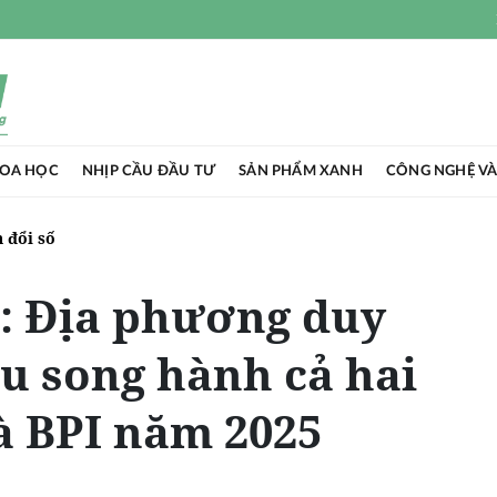
HOA HỌC
NHỊP CẦU ĐẦU TƯ
SẢN PHẨM XANH
CÔNG NGHỆ VÀ
 đổi số
: Địa phương duy
u song hành cả hai
và BPI năm 2025