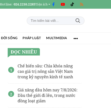
Hotline:
024.2210.2285
Tiện ích
 ĐỜI SỐNG
PHÁP LUẬT
MULTIMEDIA
ĐỌC NHIỀU
Chế biến sâu: Chìa khóa nâng
cao giá trị nông sản Việt Nam
trong kỷ nguyên kinh tế xanh
Giá xăng dầu hôm nay 7/8/2026:
Dầu thế giới đi lên, trong nước
đồng loạt giảm