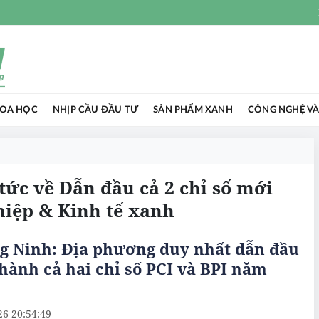
HOA HỌC
NHỊP CẦU ĐẦU TƯ
SẢN PHẨM XANH
CÔNG NGHỆ VÀ
 tức về Dẫn đầu cả 2 chỉ số mới
hiệp & Kinh tế xanh
g Ninh: Địa phương duy nhất dẫn đầu
hành cả hai chỉ số PCI và BPI năm
26 20:54:49