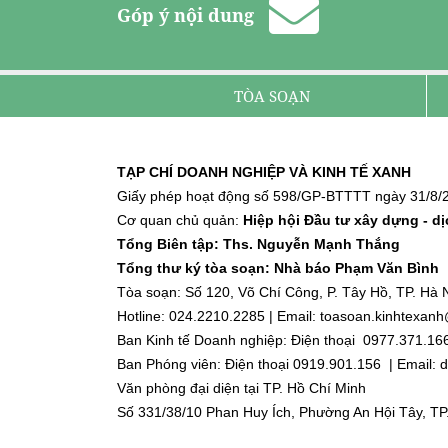
Góp ý nội dung
TÒA SOẠN
TẠP CHÍ DOANH NGHIỆP VÀ KINH TẾ XANH
Giấy phép hoạt động số 598/GP-BTTTT ngày 31/8/2
Cơ quan chủ quản:
Hiệp hội Đầu tư xây dựng - d
Tổng Biên tập: Ths. Nguyễn Mạnh Thắng
Tổng thư ký tòa soạn: Nhà báo Phạm Văn Bình
Tòa soạn: Số 120, Võ Chí Công, P. Tây Hồ, TP. Hà N
Hotline: 024.2210.2285 | Email: toasoan.kinhtexa
Ban Kinh tế Doanh nghiệp: Điện thoại 0977.371.16
Ban Phóng viên: Điện thoại 0919.901.156 | Email
Văn phòng đại diện tại TP. Hồ Chí Minh
Số 331/38/10 Phan Huy Ích, Phường An Hội Tây, TP
Điện thoại: 0918.918.188 | Email: dnktx.hcm@gmai