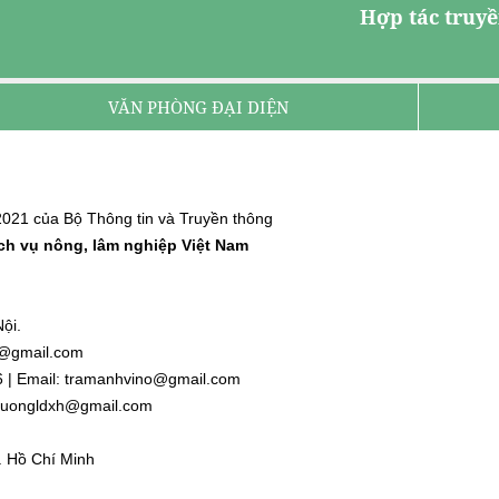
Hợp tác truyề
VĂN PHÒNG ĐẠI DIỆN
021 của Bộ Thông tin và Truyền thông
ịch vụ nông, lâm nghiệp Việt Nam
ội.
nh@gmail.com
6 | Email: tramanhvino@gmail.com
: duongldxh@gmail.com
. Hồ Chí Minh
l.com