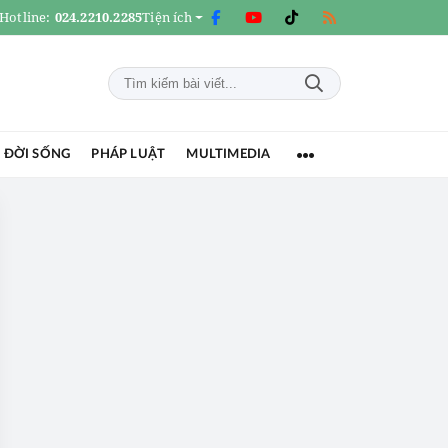
Hotline:
024.2210.2285
Tiện ích
 ĐỜI SỐNG
PHÁP LUẬT
MULTIMEDIA