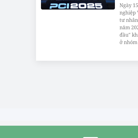
Ngày 15
nghiệp 
tư nhân
năm 202
đầu" kh
ở nhóm 
môi trư