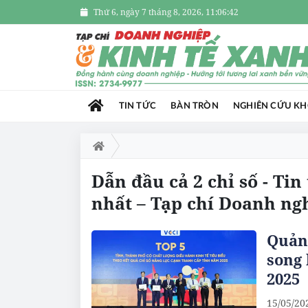
Thứ 6, ngày 7 tháng 8, 2026, 11:06:42
TIN TỨC
BÀN TRÒN
NGHIÊN CỨU K
Dẫn đầu cả 2 chỉ số - Tin
nhất – Tạp chí Doanh ng
Quản
song 
2025
15/05/20