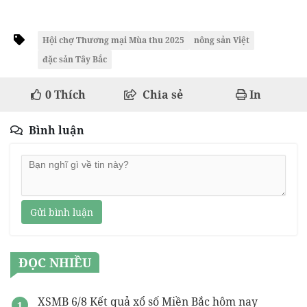
Hội chợ Thương mại Mùa thu 2025
nông sản Việt
đặc sản Tây Bắc
0
Thích
Chia sẻ
In
Bình luận
Gửi bình luận
ĐỌC NHIỀU
XSMB 6/8 Kết quả xổ số Miền Bắc hôm nay