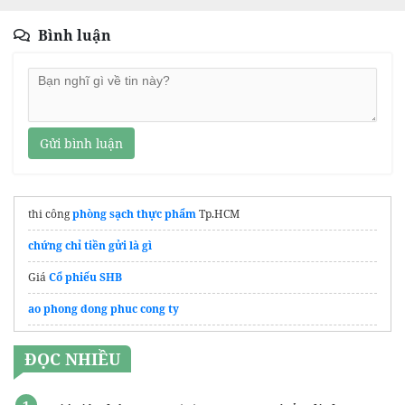
Bình luận
Gửi bình luận
thi công
phòng sạch thực phẩm
Tp.HCM
chứng chỉ tiền gửi là gì
Giá
Cổ phiếu SHB
ao phong dong phuc cong ty
Thông tin từ
Sàn bất động sản Thăng Long Land
về dự án mới
ĐỌC NHIỀU
trang phục
áo team building
độc đáo
kiến thức đặt tiệc tieccaocap