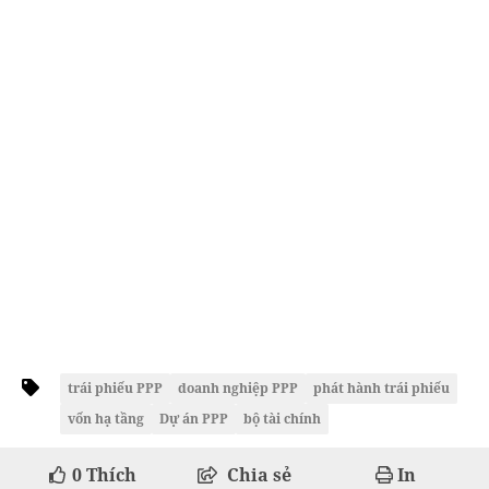
trái phiếu PPP
doanh nghiệp PPP
phát hành trái phiếu
vốn hạ tầng
Dự án PPP
bộ tài chính
0
Thích
Chia sẻ
In