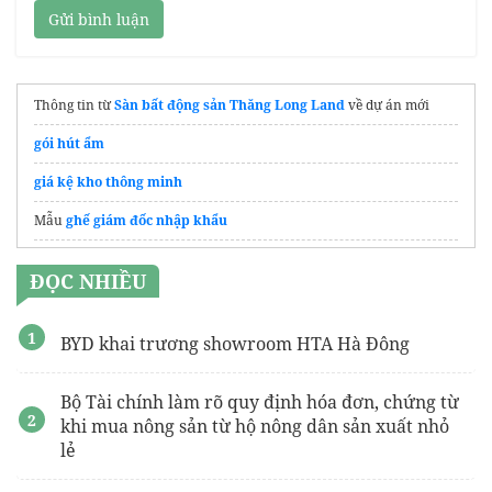
Gửi bình luận
Thông tin từ
Sàn bất động sản Thăng Long Land
về dự án mới
gói hút ẩm
giá kệ kho thông minh
Mẫu
ghế giám đốc nhập khẩu
Sữa tắm HC
ĐỌC NHIỀU
Công ty
thongtaccong-envico.net
Uy tín chuyên nghiệp
Bán
thùng rác nhựa
tốt, giá rẻ
BYD khai trương showroom HTA Hà Đông
Tham khảo báo giá
kệ kho hàng
được cập nhật mới nhất 2026 tại
AuVietRack
Bộ Tài chính làm rõ quy định hóa đơn, chứng từ
khi mua nông sản từ hộ nông dân sản xuất nhỏ
Địa chỉ
xưởng may đồng phục nhà hàng Nhật
giá rẻ
lẻ
thanh đặc tròn titan