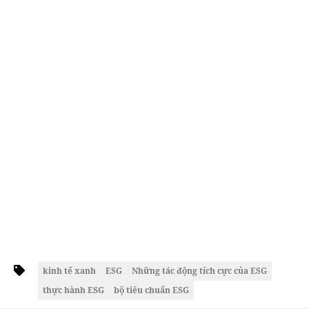
kinh tế xanh
ESG
Những tác động tích cực của ESG
thực hành ESG
bộ tiêu chuẩn ESG