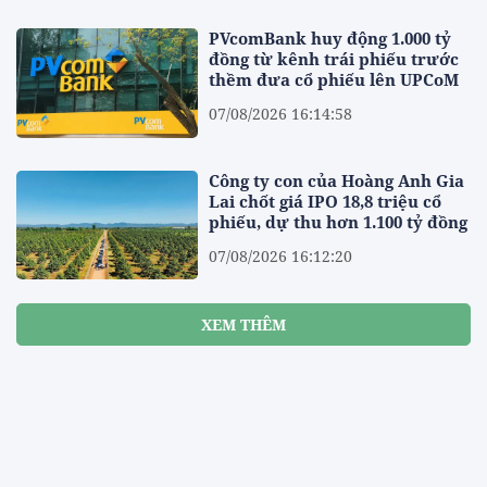
PVcomBank huy động 1.000 tỷ
đồng từ kênh trái phiếu trước
thềm đưa cổ phiếu lên UPCoM
07/08/2026 16:14:58
Công ty con của Hoàng Anh Gia
Lai chốt giá IPO 18,8 triệu cổ
phiếu, dự thu hơn 1.100 tỷ đồng
07/08/2026 16:12:20
XEM THÊM