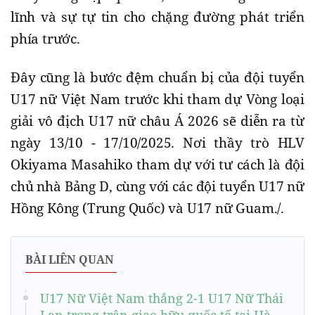
lĩnh và sự tự tin cho chặng đường phát triển
phía trước.
Đây cũng là bước đệm chuẩn bị của đội tuyển
U17 nữ Việt Nam trước khi tham dự Vòng loại
giải vô địch U17 nữ châu Á 2026 sẽ diễn ra từ
ngày 13/10 - 17/10/2025. Nơi thầy trò HLV
Okiyama Masahiko tham dự với tư cách là đội
chủ nhà Bảng D, cùng với các đội tuyển U17 nữ
Hồng Kông (Trung Quốc) và U17 nữ Guam./.
BÀI LIÊN QUAN
U17 Nữ Việt Nam thắng 2-1 U17 Nữ Thái
Lan trong trận giao hữu quốc tế tại Hà