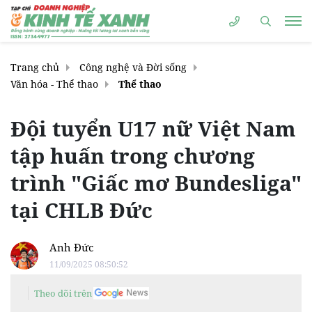
Trang chủ
Công nghệ và Đời sống
Văn hóa - Thể thao
Thể thao
Đội tuyển U17 nữ Việt Nam
tập huấn trong chương
trình "Giấc mơ Bundesliga"
tại CHLB Đức
Anh Đức
11/09/2025 08:50:52
Theo dõi trên