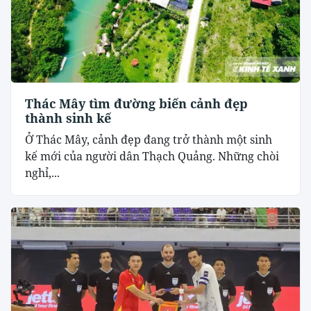
Thác Mây tìm đường biến cảnh đẹp
thành sinh kế
Ở Thác Mây, cảnh đẹp đang trở thành một sinh
kế mới của người dân Thạch Quảng. Những chòi
nghỉ,...