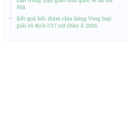
Nội
Kết quả bốc thăm chia bảng Vòng loại
giải vô địch U17 nữ châu Á 2026