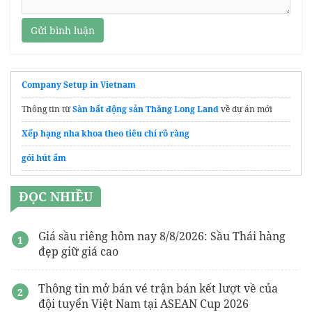
Gửi bình luận
Company Setup in Vietnam
Thông tin từ
Sàn bất động sản Thăng Long Land
về dự án mới
Xếp hạng nha khoa theo tiêu chí rõ ràng
gói hút ẩm
Bắt buộc lắp
Ống gió chống cháy EI 120
cho tầng hầm
ĐỌC NHIỀU
May
đồng phục nhà hàng nhật
chuẩn nhận diện
Giá sầu riêng hôm nay 8/8/2026: Sầu Thái hàng
đẹp giữ giá cao
Thông tin mở bán vé trận bán kết lượt về của
đội tuyển Việt Nam tại ASEAN Cup 2026