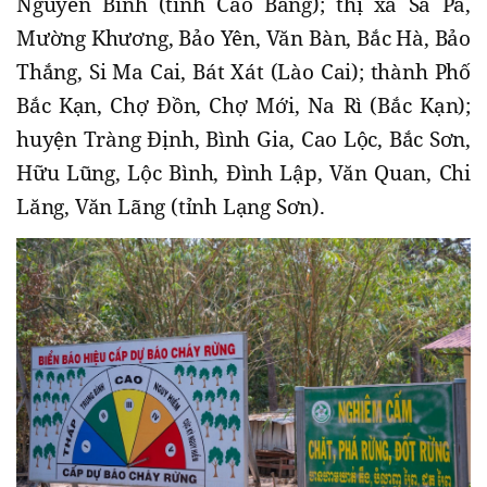
Nguyên Bình (tỉnh Cao Bằng); thị xã Sa Pa,
Mường Khương, Bảo Yên, Văn Bàn, Bắc Hà, Bảo
Thắng, Si Ma Cai, Bát Xát (Lào Cai); thành Phố
Bắc Kạn, Chợ Đồn, Chợ Mới, Na Rì (Bắc Kạn);
huyện Tràng Định, Bình Gia, Cao Lộc, Bắc Sơn,
Hữu Lũng, Lộc Bình, Đình Lập, Văn Quan, Chi
Lăng, Văn Lãng (tỉnh Lạng Sơn).