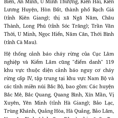
Biên, An Minh, U Minh Thượng, Kiên Hải, Kiên
Lương Huyện, Hòn Đất, thành phố Rạch Giá
(tỉnh Kiên Giang); thị xã Ngã Năm, Châu
Thành, Long Phú (tỉnh Sóc Trăng); Trần Văn
Thời, U Minh, Ngọc Hiển, Năm Căn, Thới Bình
(tỉnh Cà Mau).
Hệ thống cảnh báo cháy rừng của Cục Lâm
nghiệp và Kiểm Lâm cũng "điểm danh" 119
khu vực thuộc diện cảnh báo nguy cơ cháy
rừng cấp IV, tập trung tại khu vực Nam Bộ và
các tỉnh miền núi Bắc Bộ, bao gồm: Các huyện
Bắc Mê, Bắc Quang, Quang Bình, Xín Mần, Vị
Xuyên, Yên Minh (tỉnh Hà Giang); Bảo Lạc,
Trùng Khánh, Quảng Hòa, Hà Quảng, Bảo Lâm,