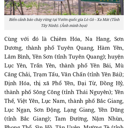
Biển cảnh báo cháy rừng tại Vườn quốc gia Lò Gò - Xa Mát (Tỉnh
Tây Ninh). (Ảnh minh họa)
Cùng với đó là Chiêm Hóa, Na Hang, Sơn
Dương, thành phố Tuyên Quang, Hàm Yên,
Lâm Bình, Yên Sơn (tỉnh Tuyên Quang); huyện
Lục Yên, Trấn Yên, thành phố Yên Bái, Mù
Căng Chải, Trạm Tấu, Văn Chấn (tỉnh Yên Bái);
Định Hóa, thị xã Phổ Yên, Đại Từ, Đồng Hỷ,
thành phố Sông Công (tỉnh Thái Nguyên); Yên
Thế, Việt Yên, Lục Nam, thành phố Bắc Giang,
Lục Ngạn, Sơn Động, Lạng Giang, Yên Dũng
(tỉnh Bắc Giang); Tam Đường, Nậm Nhùn,
Phong Thổ, Sìn Hồ, Tân Uyên, Mường Tè (tỉnh