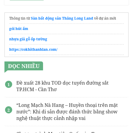
Thông tin từ
Sàn bất động sản Thăng Long Land
về dự án mới
gói hút ẩm
nhựa giả gỗ ốp tường
https://cokhithanhlan.com/
https://bitco.com.vn/
ĐỌC NHIỀU
Sinh hàn máy tàu thủy
Nhôm xingfa Việt Nam
Đề xuất 28 khu TOD dọc tuyến đường sắt
TP.HCM - Cần Thơ
Giá thép tấm
công ty
https://hadupack.com/
sản xuất vật tư thiết yếu cho bao bì
“Long Mạch Nà Hang – Huyền thoại trên mặt
sản phẩm
nước”: Khi di sản được đánh thức bằng show
nghệ thuật thực cảnh nhập vai