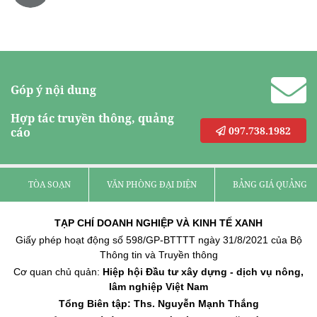
Góp ý nội dung
Hợp tác truyền thông, quảng
097.738.1982
cáo
TÒA SOẠN
VĂN PHÒNG ĐẠI DIỆN
BẢNG GIÁ QUẢNG C
TẠP CHÍ DOANH NGHIỆP VÀ KINH TẾ XANH
Giấy phép hoạt động số 598/GP-BTTTT ngày 31/8/2021 của Bộ
Thông tin và Truyền thông
Cơ quan chủ quản:
Hiệp hội Đầu tư xây dựng - dịch vụ nông,
lâm nghiệp Việt Nam
Tổng Biên tập: Ths. Nguyễn Mạnh Thắng