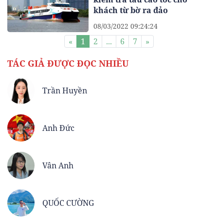
khách từ bờ ra đảo
08/03/2022 09:24:24
«
1
2
...
6
7
»
TÁC GIẢ ĐƯỢC ĐỌC NHIỀU
Trần Huyền
Anh Đức
Vân Anh
QUỐC CƯỜNG