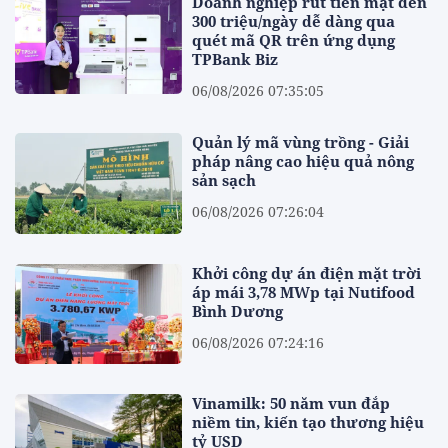
Doanh nghiệp rút tiền mặt đến
300 triệu/ngày dễ dàng qua
quét mã QR trên ứng dụng
TPBank Biz
06/08/2026 07:35:05
Quản lý mã vùng trồng - Giải
pháp nâng cao hiệu quả nông
sản sạch
06/08/2026 07:26:04
Khởi công dự án điện mặt trời
áp mái 3,78 MWp tại Nutifood
Bình Dương
06/08/2026 07:24:16
Vinamilk: 50 năm vun đắp
niềm tin, kiến tạo thương hiệu
tỷ USD