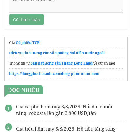
Gửi bình luận
Giá
Cổ phiếu TCB
Dịch vụ tính lương cho văn phòng đại diện nước ngoài
Thông tin từ
Sàn bất động sản Thăng Long Land
về dự án mới
https://dongphuchaianh.com/dong-phuc-mam-non/
Kiến thức về nhôm phế liệu
ĐỌC NHIỀU
gói hút ẩm
Giá cà phê hôm nay 6/8/2026: Nối dài chuỗi
tăng, robusta lên gần 3.900 USD/tấn
Giá tiêu hôm nay 6/8/2026: Hồ tiêu lặng sóng