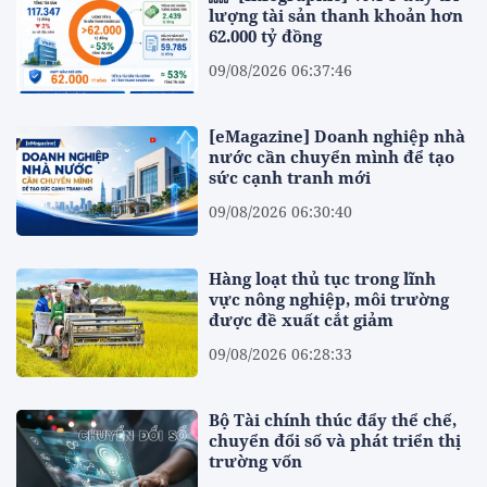
lượng tài sản thanh khoản hơn
62.000 tỷ đồng
09/08/2026 06:37:46
[eMagazine] Doanh nghiệp nhà
nước cần chuyển mình để tạo
sức cạnh tranh mới
09/08/2026 06:30:40
Hàng loạt thủ tục trong lĩnh
vực nông nghiệp, môi trường
được đề xuất cắt giảm
09/08/2026 06:28:33
Bộ Tài chính thúc đẩy thể chế,
chuyển đổi số và phát triển thị
trường vốn