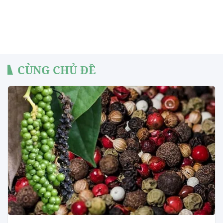
CÙNG CHỦ ĐỀ