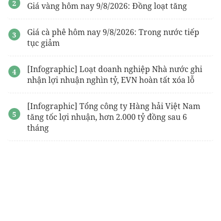
Giá vàng hôm nay 9/8/2026: Đồng loạt tăng
Giá cà phê hôm nay 9/8/2026: Trong nước tiếp
tục giảm
[Infographic] Loạt doanh nghiệp Nhà nước ghi
nhận lợi nhuận nghìn tỷ, EVN hoàn tất xóa lỗ
[Infographic] Tổng công ty Hàng hải Việt Nam
tăng tốc lợi nhuận, hơn 2.000 tỷ đồng sau 6
tháng