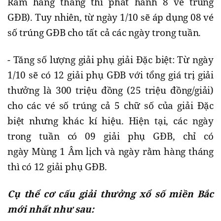
Rằm hàng tháng thì phát hành 8 vé trúng
GĐB). Tuy nhiên, từ ngày 1/10 sẽ áp dụng 08 vé
số trúng GĐB cho tất cả các ngày trong tuần.
- Tăng số lượng giải phụ giải Đặc biệt: Từ ngày
1/10 sẽ có 12 giải phụ GĐB với tổng giá trị giải
thưởng là 300 triệu đồng (25 triệu đồng/giải)
cho các vé số trúng cả 5 chữ số của giải Đặc
biệt nhưng khác kí hiệu. Hiện tại, các ngày
trong tuần có 09 giải phụ GĐB, chỉ có
ngày Mùng 1 Âm lịch và ngày rằm hàng tháng
thì có 12 giải phụ GĐB.
Cụ thể cơ cấu giải thưởng xổ số miền Bắc
mới nhất như sau: