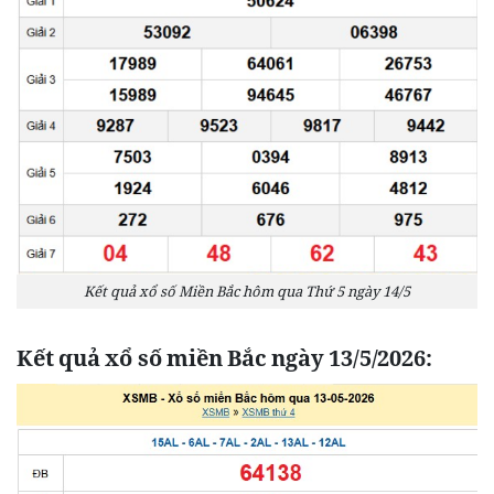
Kết quả xổ số Miền Bắc hôm qua Thứ 5 ngày 14/5
Kết quả xổ số miền Bắc ngày 13/5/2026: