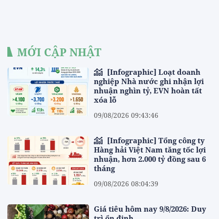
MỚI CẬP NHẬT
[Infographic] Loạt doanh
nghiệp Nhà nước ghi nhận lợi
nhuận nghìn tỷ, EVN hoàn tất
xóa lỗ
09/08/2026 09:43:46
[Infographic] Tổng công ty
Hàng hải Việt Nam tăng tốc lợi
nhuận, hơn 2.000 tỷ đồng sau 6
tháng
09/08/2026 08:04:39
Giá tiêu hôm nay 9/8/2026: Duy
trì ổn định