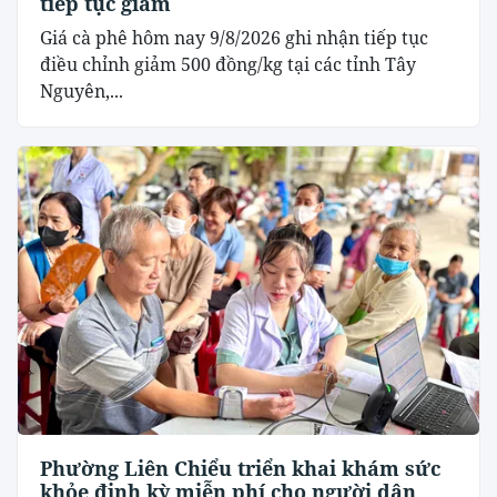
tiếp tục giảm
Giá cà phê hôm nay 9/8/2026 ghi nhận tiếp tục
điều chỉnh giảm 500 đồng/kg tại các tỉnh Tây
Nguyên,...
Phường Liên Chiểu triển khai khám sức
khỏe định kỳ miễn phí cho người dân