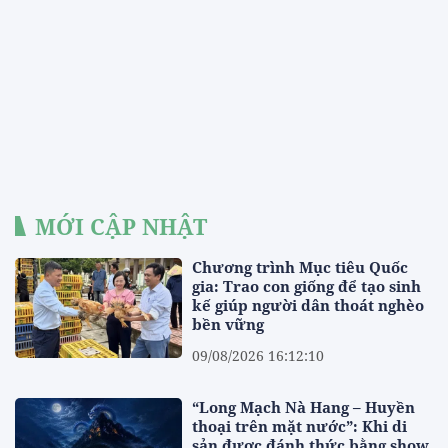
MỚI CẬP NHẬT
Chương trình Mục tiêu Quốc
gia: Trao con giống để tạo sinh
kế giúp người dân thoát nghèo
bền vững
09/08/2026 16:12:10
“Long Mạch Nà Hang – Huyền
thoại trên mặt nước”: Khi di
sản được đánh thức bằng show