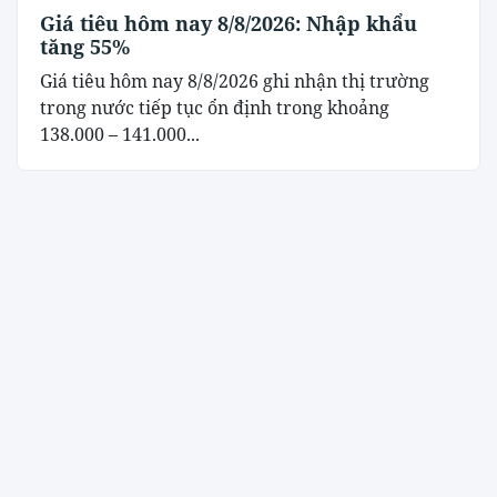
Giá tiêu hôm nay 8/8/2026: Nhập khẩu
tăng 55%
Giá tiêu hôm nay 8/8/2026 ghi nhận thị trường
trong nước tiếp tục ổn định trong khoảng
138.000 – 141.000...