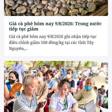
Giá cà phê hôm nay 9/8/2026: Trong nước
tiếp tục giảm
Giá cà phê hôm nay 9/8/2026 ghi nhận tiếp tục
điều chỉnh giảm 500 đồng/kg tại các tỉnh Tây
Nguyên,...