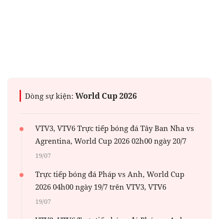
World Cup 2026
Dòng sự kiện:
VTV3, VTV6 Trực tiếp bóng đá Tây Ban Nha vs
Agrentina, World Cup 2026 02h00 ngày 20/7
19/07
Trực tiếp bóng đá Pháp vs Anh, World Cup
2026 04h00 ngày 19/7 trên VTV3, VTV6
19/07