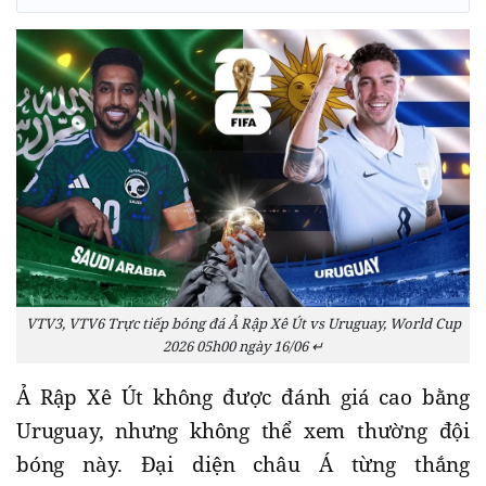
VTV3, VTV6 Trực tiếp bóng đá Ả Rập Xê Út vs Uruguay, World Cup
2026 05h00 ngày 16/06 ↵
Ả Rập Xê Út không được đánh giá cao bằng
Uruguay, nhưng không thể xem thường đội
bóng này. Đại diện châu Á từng thắng