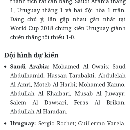
thành tích rất cân bằng. Saudi Arabia thắng
1, Uruguay thắng 1 và hai đội hòa 1 trận.
Đáng chú ý, lần gặp nhau gần nhất tại
World Cup 2018 chứng kiến Uruguay giành
chiến thắng tối thiểu 1-0.
Đội hình dự kiến
Saudi Arabia:
Mohamed Al Owais; Saud
Abdulhamid, Hassan Tambakti, Abdulelah
Al Amri, Moteb Al Harbi; Mohamed Kanno,
Abdullah Al Khaibari, Musab Al Juwayr;
Salem Al Dawsari, Feras Al Brikan,
Abdullah Al Hamdan.
Uruguay:
Sergio Rochet; Guillermo Varela,