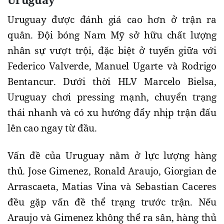
Uruguay được đánh giá cao hơn ở trận ra
quân. Đội bóng Nam Mỹ sở hữu chất lượng
nhân sự vượt trội, đặc biệt ở tuyến giữa với
Federico Valverde, Manuel Ugarte và Rodrigo
Bentancur. Dưới thời HLV Marcelo Bielsa,
Uruguay chơi pressing mạnh, chuyển trạng
thái nhanh và có xu hướng đẩy nhịp trận đấu
lên cao ngay từ đầu.
Vấn đề của Uruguay nằm ở lực lượng hàng
thủ. Jose Gimenez, Ronald Araujo, Giorgian de
Arrascaeta, Matias Vina và Sebastian Caceres
đều gặp vấn đề thể trạng trước trận. Nếu
Araujo và Gimenez không thể ra sân, hàng thủ