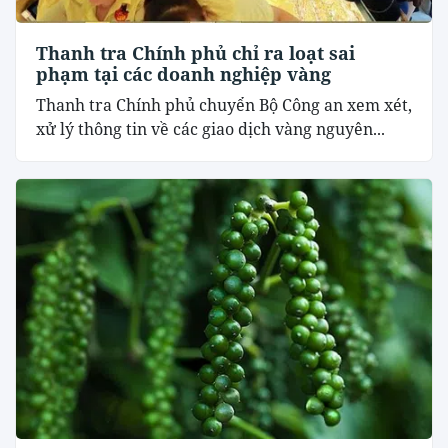
Thanh tra Chính phủ chỉ ra loạt sai
phạm tại các doanh nghiệp vàng
Thanh tra Chính phủ chuyển Bộ Công an xem xét,
xử lý thông tin về các giao dịch vàng nguyên...