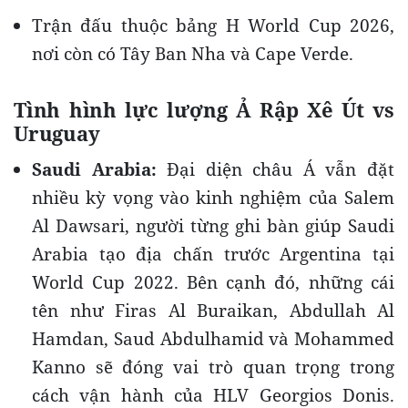
Trận đấu thuộc bảng H World Cup 2026,
nơi còn có Tây Ban Nha và Cape Verde.
Tình hình lực lượng Ả Rập Xê Út vs
Uruguay
Saudi Arabia:
Đại diện châu Á vẫn đặt
nhiều kỳ vọng vào kinh nghiệm của Salem
Al Dawsari, người từng ghi bàn giúp Saudi
Arabia tạo địa chấn trước Argentina tại
World Cup 2022. Bên cạnh đó, những cái
tên như Firas Al Buraikan, Abdullah Al
Hamdan, Saud Abdulhamid và Mohammed
Kanno sẽ đóng vai trò quan trọng trong
cách vận hành của HLV Georgios Donis.