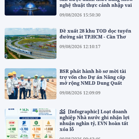
nghệ thuật thực cảnh nhập vai
09/08/2026 15:50:30
Đề xuất 28 khu TOD dọc tuyến
đường sắt TP.HCM - Cần Thơ
09/08/2026 12:10:17
BSR phát hành hồ sơ mời tài
trợ vốn cho Dự án Nâng cấp
mở rộng NMLD Dung Quất
09/08/2026 12:09:09
[Infographic] Loạt doanh
nghiệp Nhà nước ghi nhận lợi
nhuận nghìn tỷ, EVN hoàn tất
xóa lỗ
09/08/2026 09:43:46