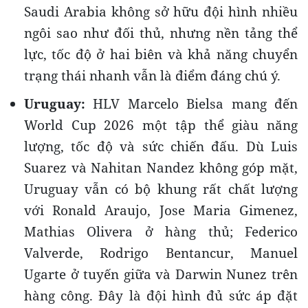
Saudi Arabia không sở hữu đội hình nhiều
ngôi sao như đối thủ, nhưng nền tảng thể
lực, tốc độ ở hai biên và khả năng chuyển
trạng thái nhanh vẫn là điểm đáng chú ý.
Uruguay:
HLV Marcelo Bielsa mang đến
World Cup 2026 một tập thể giàu năng
lượng, tốc độ và sức chiến đấu. Dù Luis
Suarez và Nahitan Nandez không góp mặt,
Uruguay vẫn có bộ khung rất chất lượng
với Ronald Araujo, Jose Maria Gimenez,
Mathias Olivera ở hàng thủ; Federico
Valverde, Rodrigo Bentancur, Manuel
Ugarte ở tuyến giữa và Darwin Nunez trên
hàng công. Đây là đội hình đủ sức áp đặt