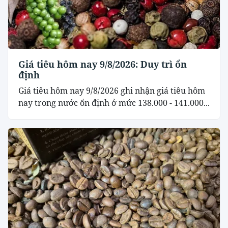
Giá tiêu hôm nay 9/8/2026: Duy trì ổn
định
Giá tiêu hôm nay 9/8/2026 ghi nhận giá tiêu hôm
nay trong nước ổn định ở mức 138.000 - 141.000...