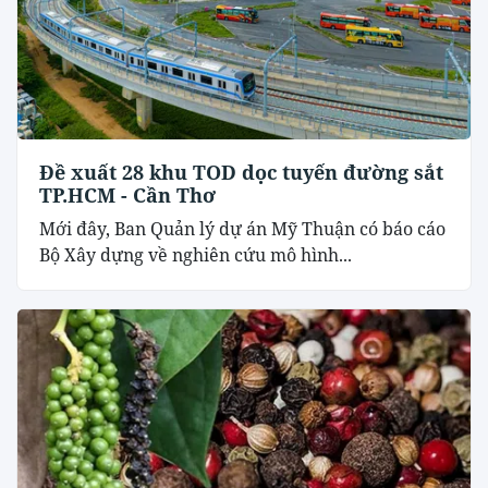
Đề xuất 28 khu TOD dọc tuyến đường sắt
TP.HCM - Cần Thơ
Mới đây, Ban Quản lý dự án Mỹ Thuận có báo cáo
Bộ Xây dựng về nghiên cứu mô hình...