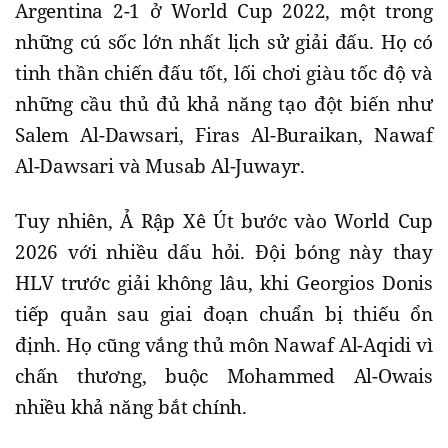
Argentina 2-1 ở World Cup 2022, một trong
những cú sốc lớn nhất lịch sử giải đấu. Họ có
tinh thần chiến đấu tốt, lối chơi giàu tốc độ và
những cầu thủ đủ khả năng tạo đột biến như
Salem Al-Dawsari, Firas Al-Buraikan, Nawaf
Al-Dawsari và Musab Al-Juwayr.
Tuy nhiên, Ả Rập Xê Út bước vào World Cup
2026 với nhiều dấu hỏi. Đội bóng này thay
HLV trước giải không lâu, khi Georgios Donis
tiếp quản sau giai đoạn chuẩn bị thiếu ổn
định. Họ cũng vắng thủ môn Nawaf Al-Aqidi vì
chấn thương, buộc Mohammed Al-Owais
nhiều khả năng bắt chính.