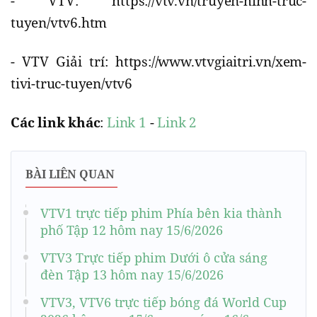
- VTV: https://vtv.vn/truyen-hinh-truc-
tuyen/vtv6.htm
- VTV Giải trí: https://www.vtvgiaitri.vn/xem-
tivi-truc-tuyen/vtv6
Các link khác
:
Link 1
-
Link 2
BÀI LIÊN QUAN
VTV1 trực tiếp phim Phía bên kia thành
phố Tập 12 hôm nay 15/6/2026
VTV3 Trực tiếp phim Dưới ô cửa sáng
đèn Tập 13 hôm nay 15/6/2026
VTV3, VTV6 trực tiếp bóng đá World Cup