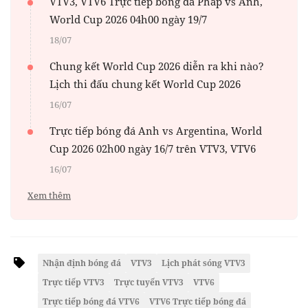
VTV3, VTV6 Trực tiếp bóng đá Pháp vs Anh,
World Cup 2026 04h00 ngày 19/7
18/07
Chung kết World Cup 2026 diễn ra khi nào?
Lịch thi đấu chung kết World Cup 2026
16/07
Trực tiếp bóng đá Anh vs Argentina, World
Cup 2026 02h00 ngày 16/7 trên VTV3, VTV6
16/07
Xem thêm
Nhận định bóng đá
VTV3
Lịch phát sóng VTV3
Trực tiếp VTV3
Trực tuyến VTV3
VTV6
Trực tiếp bóng đá VTV6
VTV6 Trực tiếp bóng đá