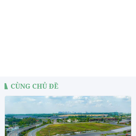
CÙNG CHỦ ĐỀ