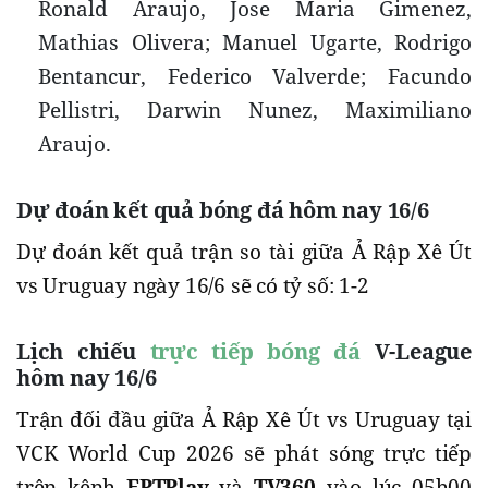
Ronald Araujo, Jose Maria Gimenez,
Mathias Olivera; Manuel Ugarte, Rodrigo
Bentancur, Federico Valverde; Facundo
Pellistri, Darwin Nunez, Maximiliano
Araujo.
Dự đoán kết quả bóng đá hôm nay 16/6
Dự đoán kết quả trận so tài giữa Ả Rập Xê Út
vs Uruguay ngày 16/6 sẽ có tỷ số: 1-2
Lịch chiếu
trực tiếp bóng đá
V-League
hôm nay 16/6
Trận đối đầu giữa Ả Rập Xê Út vs Uruguay tại
VCK World Cup 2026 sẽ phát sóng trực tiếp
trên kênh
FPTPlay
và
TV360
vào lúc 05h00