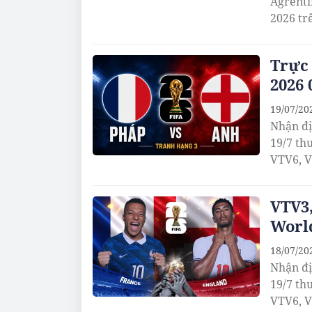
Agrenti
2026 tr
Trực 
2026 
19/07/20
Nhận đị
19/7 th
VTV6, 
VTV3,
World
18/07/20
Nhận đị
19/7 th
VTV6, 