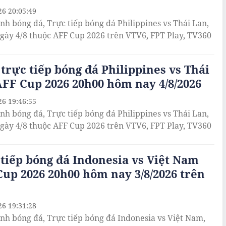
26 20:05:49
nh bóng đá, Trực tiếp bóng đá Philippines vs Thái Lan,
gày 4/8 thuộc AFF Cup 2026 trên VTV6, FPT Play, TV360
trực tiếp bóng đá Philippines vs Thái
FF Cup 2026 20h00 hôm nay 4/8/2026
26 19:46:55
nh bóng đá, Trực tiếp bóng đá Philippines vs Thái Lan,
gày 4/8 thuộc AFF Cup 2026 trên VTV6, FPT Play, TV360
tiếp bóng đá Indonesia vs Việt Nam
up 2026 20h00 hôm nay 3/8/2026 trên
26 19:31:28
nh bóng đá, Trực tiếp bóng đá Indonesia vs Việt Nam,