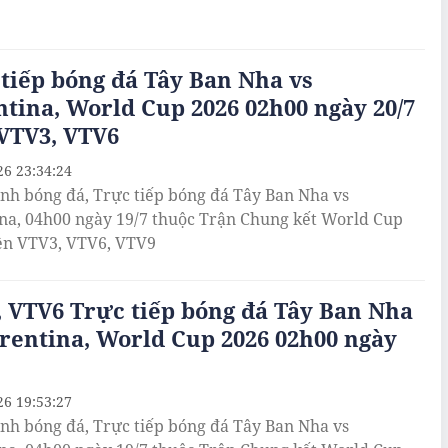
tiếp bóng đá Tây Ban Nha vs
tina, World Cup 2026 02h00 ngày 20/7
VTV3, VTV6
26 23:34:24
nh bóng đá, Trực tiếp bóng đá Tây Ban Nha vs
na, 04h00 ngày 19/7 thuộc Trận Chung kết World Cup
ên VTV3, VTV6, VTV9
 VTV6 Trực tiếp bóng đá Tây Ban Nha
rentina, World Cup 2026 02h00 ngày
26 19:53:27
nh bóng đá, Trực tiếp bóng đá Tây Ban Nha vs