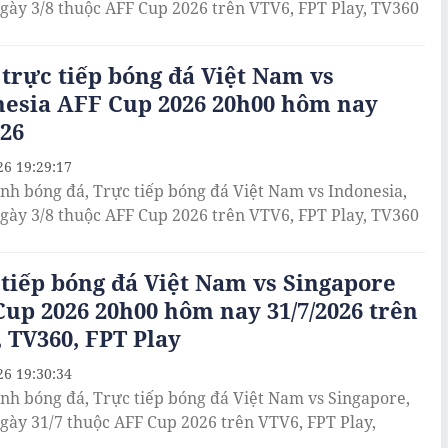
gày 3/8 thuộc AFF Cup 2026 trên VTV6, FPT Play, TV360
trực tiếp bóng đá Việt Nam vs
nesia AFF Cup 2026 20h00 hôm nay
026
26 19:29:17
nh bóng đá, Trực tiếp bóng đá Việt Nam vs Indonesia,
gày 3/8 thuộc AFF Cup 2026 trên VTV6, FPT Play, TV360
tiếp bóng đá Việt Nam vs Singapore
up 2026 20h00 hôm nay 31/7/2026 trên
 TV360, FPT Play
26 19:30:34
nh bóng đá, Trực tiếp bóng đá Việt Nam vs Singapore,
gày 31/7 thuộc AFF Cup 2026 trên VTV6, FPT Play,