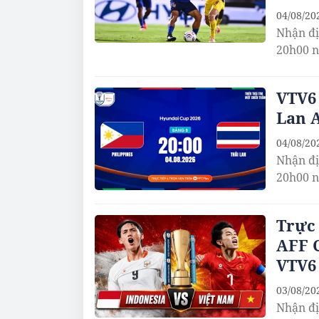
04/08/20
Nhận đị
20h00 n
VTV6 
Lan A
04/08/20
Nhận đị
20h00 n
Trực 
AFF C
VTV6
03/08/20
Nhận đị