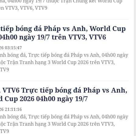
na, 04h00 ngày 19/7 thuộc Trận Chung kết World Cup
ên VTV3, VTV6, VTV9
tiếp bóng đá Pháp vs Anh, World Cup
04h00 ngày 19/7 trên VTV3, VTV6
26 03:15:47
nh bóng đá, Trực tiếp bóng đá Pháp vs Anh, 04h00 ngày
uộc Trận Tranh hạng 3 World Cup 2026 trên VTV3,
VTV9
 VTV6 Trực tiếp bóng đá Pháp vs Anh,
 Cup 2026 04h00 ngày 19/7
26 21:11:16
nh bóng đá, Trực tiếp bóng đá Pháp vs Anh, 04h00 ngày
uộc Trận Tranh hạng 3 World Cup 2026 trên VTV3,
VTV9