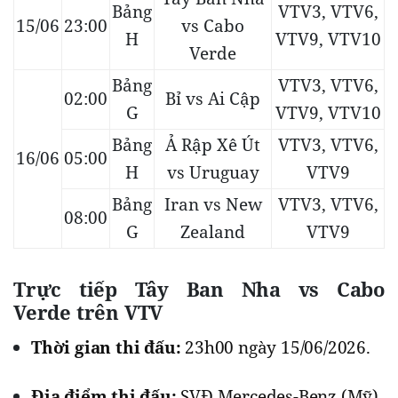
Bảng
VTV3, VTV6,
15/06
23:00
vs Cabo
H
VTV9, VTV10
Verde
Bảng
VTV3, VTV6,
02:00
Bỉ vs Ai Cập
G
VTV9, VTV10
Bảng
Ả Rập Xê Út
VTV3, VTV6,
16/06
05:00
H
vs Uruguay
VTV9
Bảng
Iran vs New
VTV3, VTV6,
08:00
G
Zealand
VTV9
Trực tiếp Tây Ban Nha vs Cabo
Verde trên VTV
Thời gian thi đấu:
23h00 ngày 15/06/2026.
Địa điểm thi đấu:
SVĐ Mercedes-Benz (Mỹ).