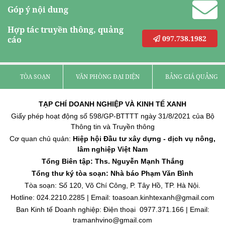
Góp ý nội dung
Hợp tác truyền thông, quảng
097.738.1982
cáo
TÒA SOẠN
VĂN PHÒNG ĐẠI DIỆN
BẢNG GIÁ QUẢNG C
TẠP CHÍ DOANH NGHIỆP VÀ KINH TẾ XANH
Giấy phép hoạt động số 598/GP-BTTTT ngày 31/8/2021 của Bộ
Thông tin và Truyền thông
Cơ quan chủ quản:
Hiệp hội Đầu tư xây dựng - dịch vụ nông,
lâm nghiệp Việt Nam
Tổng Biên tập: Ths. Nguyễn Mạnh Thắng
Tổng thư ký tòa soạn: Nhà báo Phạm Văn Bình
Tòa soạn: Số 120, Võ Chí Công, P. Tây Hồ, TP. Hà Nội.
Hotline: 024.2210.2285 | Email: toasoan.kinhtexanh@gmail.com
Ban Kinh tế Doanh nghiệp: Điện thoại 0977.371.166 | Email:
tramanhvino@gmail.com