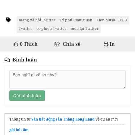
mạng xã hội Twitter
Tỷ phú Elon Musk
Elon Musk
CEO
Twitter
cổ phiếu Twitter
mua lại Twitter
0
Thích
Chia sẻ
In
Bình luận
Gửi bình luận
Thông tin từ
Sàn bất động sản Thăng Long Land
về dự án mới
gói hút ẩm