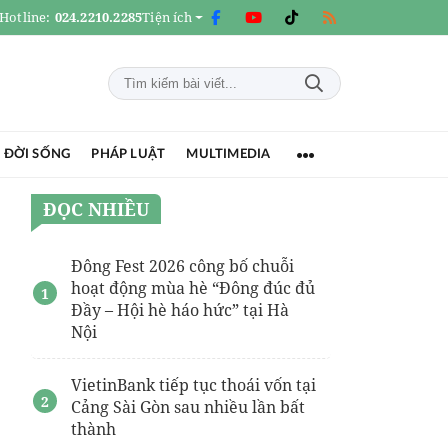
Hotline:
024.2210.2285
Tiện ích
 ĐỜI SỐNG
PHÁP LUẬT
MULTIMEDIA
ĐỌC NHIỀU
Đông Fest 2026 công bố chuỗi
hoạt động mùa hè “Đông đúc đủ
Đầy – Hội hè háo hức” tại Hà
Nội
VietinBank tiếp tục thoái vốn tại
Cảng Sài Gòn sau nhiều lần bất
thành