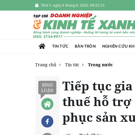
Thứ 5, ngày 6 tháng 8, 2026, 09:35:15
TIN TỨC
BÀN TRÒN
NGHIÊN CỨU K
Trang chủ
Tin tức
Trong nước
Tiếp tục gi
BÌNH
LUẬN
thuế hỗ trợ
phục sản x