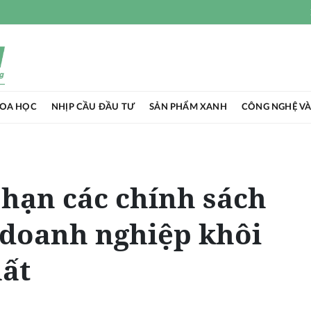
HOA HỌC
NHỊP CẦU ĐẦU TƯ
SẢN PHẨM XANH
CÔNG NGHỆ VÀ
a hạn các chính sách
 doanh nghiệp khôi
uất