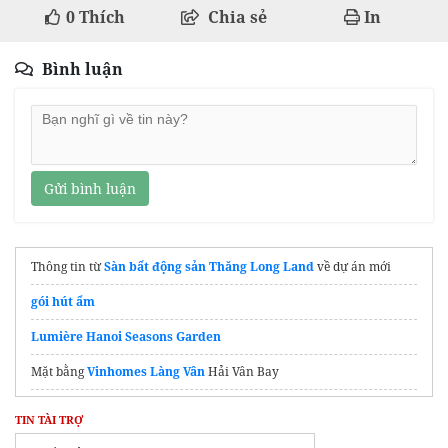
0
Thích
Chia sẻ
In
Bình luận
Gửi bình luận
Thông tin từ
Sàn bất động sản Thăng Long Land
về dự án mới
gói hút ẩm
Lumière Hanoi Seasons Garden
Mặt bằng
Vinhomes Làng Vân
Hải Vân Bay
Xem
Chung cư bcons
Liền Kề Metro
TIN TÀI TRỢ
Nhận ngay đơn giá
xây nhà phần thô
uy tín tiết kiệm nhất tại