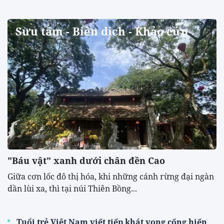
Sưu tầm - Biên dịch - Khảo cứu
"Báu vật" xanh dưới chân đền Cao
​Giữa cơn lốc đô thị hóa, khi những cánh rừng đại ngàn
dần lùi xa, thì tại núi Thiên Bồng...
Tuổi trẻ Việt Nam viết tiếp khát vọng cống hiến