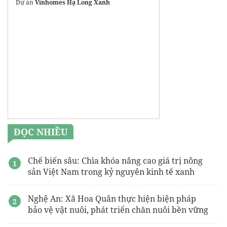
Dự án
Vinhomes Hạ Long Xanh
TPHCM
duan-oneera.com
giá bán one era
Thông tin
Lumiere Nguyễn Trãi
Coastal Quảng Ngãi
Dự án
Hải Vân Bay
Đà Nẵng
Thông tin dự án Vinhomes Global Gate:
https://vinhomeglobalgate.com/
Giá bán
Lumière Nguyễn Trãi
ĐỌC NHIỀU
Chế biến sâu: Chìa khóa nâng cao giá trị nông
sản Việt Nam trong kỷ nguyên kinh tế xanh
Nghệ An: Xã Hoa Quân thực hiện biện pháp
bảo vệ vật nuôi, phát triển chăn nuôi bền vững