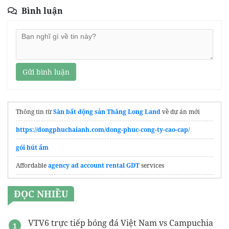
Bình luận
Gửi bình luận
Thông tin từ
Sàn bất động sản Thăng Long Land
về dự án mới
https://dongphuchaianh.com/dong-phuc-cong-ty-cao-cap/
gói hút ẩm
Affordable
agency ad account rental GDT
services
Dịch vụ nhận
Gia công ống gió chuyên nghiệp
đáp ứng tiến độ
ĐỌC NHIỀU
VTV6 trực tiếp bóng đá Việt Nam vs Campuchia